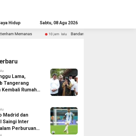
aya Hidup
Advertorial
Sabtu, 08 Agu 2026
Bandara Husein Sastranegara Kembali Layani Pesawat Jet Mula
10 jam lalu
erbaru
alu
nggu Lama,
b Tangerang
 Kembali Rumah
yang Roboh
Puting Beliung
alu
co Madrid dan
 Saingi Inter
dalam Perburuan
an Romero,
i