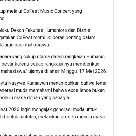
tup melalui CoFest Music Concert yang
nd.
 selaku Dekan Fakultas Humaniora dan Bisnis
atakan CoFest memiliki peran penting dalam
ajaran bagi mahasiswa.
acara yang cukup utama dalam rangkaian Humanis
g besar karena setiap rangkaiannya memberikan
mahasiswa,” ujarnya dilansir Minggu, 17 Mei 2026.
ndyta Nasywa Kurniawan menambahkan bahwa tema
 generasi muda memahami bahwa excellence bukan
 menuju masa depan yang bahagia.
Fest 2026 ingin mengajak generasi muda untuk
 bentuk tuntutan, melainkan proses menuju masa
upakan acara tahunan yang diselenggarakan oleh