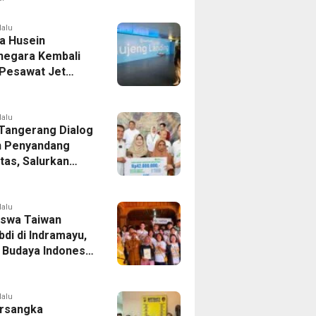
er Bek Tottenham
as
lalu
a Husein
negara Kembali
 Pesawat Jet
14 Agustus 2026,
 Indonesia Buka
andung-Denpasar
lalu
 Tangerang Dialog
 Penyandang
itas, Salurkan
n dan Tampung
si
lalu
swa Taiwan
di di Indramayu,
r Budaya Indonesia
ukasi Pekerja
lalu
rsangka