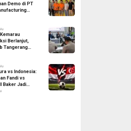
han Demo di PT
nufacturing
ia Ditahan, Polda
 Ungkap Motif
tan Pengelolaan
alu
 Kemarau
ksi Berlanjut,
b Tangerang
n Langkah
asi Krisis Air
alu
ura vs Indonesia:
han Fandi vs
l Baker Jadi
 di Piala AFF
i