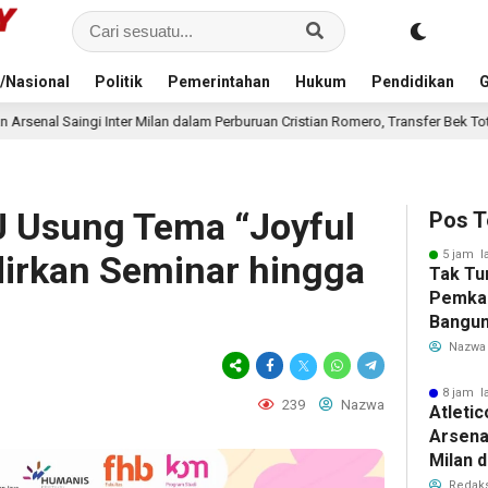
/Nasional
Politik
Pemerintahan
Hukum
Pendidikan
G
lan dalam Perburuan Cristian Romero, Transfer Bek Tottenham Memanas
J Usung Tema “Joyful
Pos T
5 jam l
dirkan Seminar hingga
Tak Tu
Pemka
Bangun
Warga 
Nazwa
Akibat 
8 jam l
239
Nazwa
Atleti
Arsenal
Milan 
Cristi
Redaks