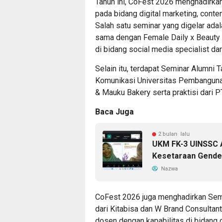
Tahun ini, CoFest 2026 menghadirka
pada bidang digital marketing, conten
Salah satu seminar yang digelar ada
sama dengan Female Daily x Beauty
di bidang social media specialist da
Selain itu, terdapat Seminar Alumni
Komunikasi Universitas Pembanguna
& Mauku Bakery serta praktisi dari 
Baca Juga
2 bulan lalu
UKM FK-3 UINSSC A
Kesetaraan Gende
Nazwa
CoFest 2026 juga menghadirkan Semin
dari Kitabisa dan W Brand Consultan
dosen dengan kapabilitas di bidang c