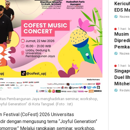
Kericu
EDS Ma
Indones
Nazwa
Banten
Perebu
1 hari l
Musim
Limbah
Dipredi
Pemka
Siapka
Nazwa
Antisip
Bersih
1 hari l
Singap
Duel Il
Mitchel
Sorotan
Redaks
2026
ersitas Pembangunan Jaya menghadirkan seminar, workshop,
ul Generation” di Kota Tangsel. (Foto : Ist)
n Festival (CoFest) 2026 Universitas
dir dengan mengusung tema “Joyful Generation”
Tomorrow.” Melalui rangkaian seminar, workshop,