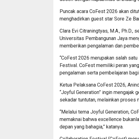
Puncak acara CoFest 2026 akan ditu
menghadirkan guest star Sore Ze Ba
Clara Evi Citraningtyas, M.A., Ph.D.,
Universitas Pembangunan Jaya meng
memberikan pengalaman dan pembel
“CoFest 2026 merupakan salah satu 
Festival. CoFest memiliki peran yan
pengalaman serta pembelajaran bagi 
Ketua Pelaksana CoFest 2026, Ani
“Joyful Generation” ingin mengajak
sekadar tuntutan, melainkan proses
“Melalui tema Joyful Generation, Co
memaknai bahwa excellence bukanlah
depan yang bahagia,” katanya.
Collaboration Festival (CoFest) mer