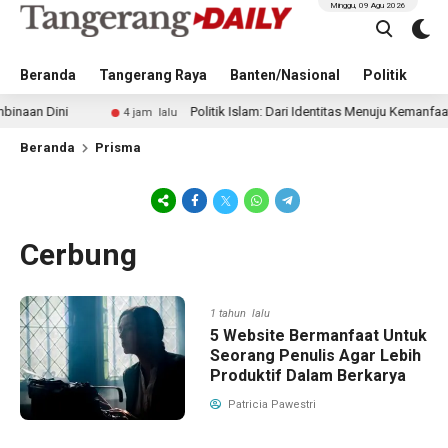
Minggu, 09 Agu 2026
Beranda
Tangerang Raya
Banten/Nasional
Politik
Pe
n Dini
Politik Islam: Dari Identitas Menuju Kemanfaatan
4 jam lalu
Beranda
Prisma
Cerbung
1 tahun lalu
5 Website Bermanfaat Untuk
Seorang Penulis Agar Lebih
Produktif Dalam Berkarya
Patricia Pawestri