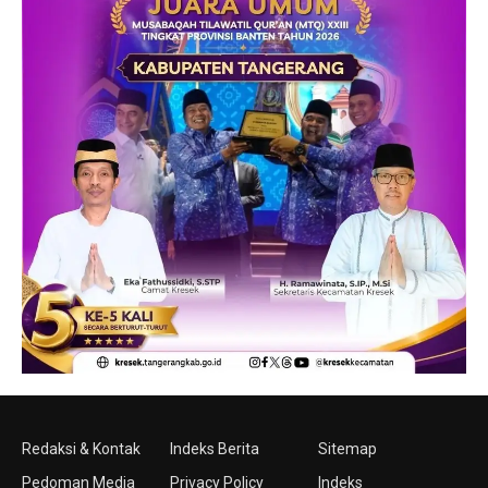
Redaksi & Kontak
Indeks Berita
Sitemap
Pedoman Media
Privacy Policy
Indeks