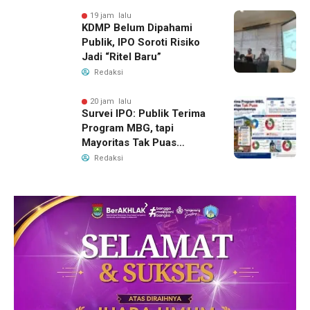
19 jam lalu
KDMP Belum Dipahami
Publik, IPO Soroti Risiko
Jadi “Ritel Baru”
Redaksi
20 jam lalu
Survei IPO: Publik Terima
Program MBG, tapi
Mayoritas Tak Puas
dengan Pengelolaannya
Redaksi