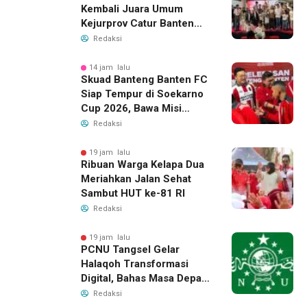
Kembali Juara Umum
Kejurprov Catur Banten
2026, Raih 24 Medali
Redaksi
14 jam lalu
Skuad Banteng Banten FC
Siap Tempur di Soekarno
Cup 2026, Bawa Misi
Harumkan Nama Banten
Redaksi
19 jam lalu
Ribuan Warga Kelapa Dua
Meriahkan Jalan Sehat
Sambut HUT ke-81 RI
Redaksi
19 jam lalu
PCNU Tangsel Gelar
Halaqoh Transformasi
Digital, Bahas Masa Depan
NU di Era Disrupsi
Redaksi