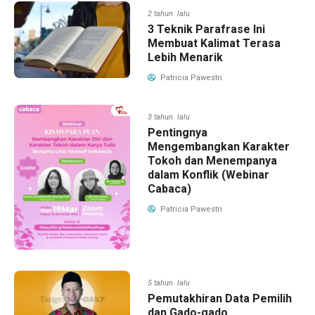
2 tahun lalu
3 Teknik Parafrase Ini
Membuat Kalimat Terasa
Lebih Menarik
Patricia Pawestri
3 tahun lalu
Pentingnya
Mengembangkan Karakter
Tokoh dan Menempanya
dalam Konflik (Webinar
Cabaca)
Patricia Pawestri
5 tahun lalu
Pemutakhiran Data Pemilih
dan Gado-gado