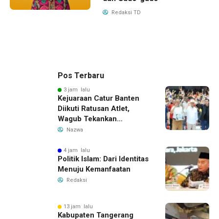
Redaksi TD
Pos Terbaru
3 jam lalu
Kejuaraan Catur Banten
Diikuti Ratusan Atlet,
Wagub Tekankan
Pembinaan Dini
Nazwa
4 jam lalu
Politik Islam: Dari Identitas
Menuju Kemanfaatan
Redaksi
13 jam lalu
Kabupaten Tangerang