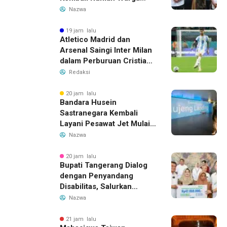
yang Roboh Akibat Puting
Nazwa
Beliung
19 jam lalu
Atletico Madrid dan
Arsenal Saingi Inter Milan
dalam Perburuan Cristian
Romero, Transfer Bek
Redaksi
Tottenham Memanas
20 jam lalu
Bandara Husein
Sastranegara Kembali
Layani Pesawat Jet Mulai
14 Agustus 2026, Garuda
Nazwa
Indonesia Buka Rute
Bandung-Denpasar
20 jam lalu
Bupati Tangerang Dialog
dengan Penyandang
Disabilitas, Salurkan
Bantuan dan Tampung
Nazwa
Aspirasi
21 jam lalu