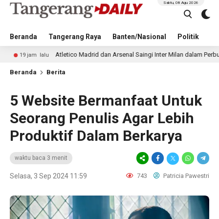
Sabtu, 08 Agu 2026
Beranda
Tangerang Raya
Banten/Nasional
Politik
Pe
Atletico Madrid dan Arsenal Saingi Inter Milan dalam Perburuan Cristian
u
Beranda
Berita
5 Website Bermanfaat Untuk
Seorang Penulis Agar Lebih
Produktif Dalam Berkarya
waktu baca 3 menit
Selasa, 3 Sep 2024 11:59
743
Patricia Pawestri