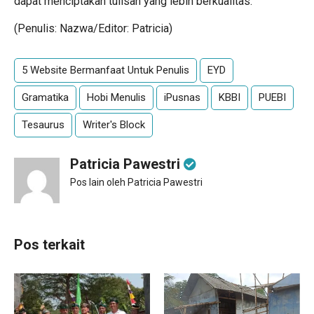
dapat menciptakan tulisan yang lebih berkualitas.
(Penulis: Nazwa/Editor: Patricia)
5 Website Bermanfaat Untuk Penulis
EYD
Gramatika
Hobi Menulis
iPusnas
KBBI
PUEBI
Tesaurus
Writer's Block
Patricia Pawestri
Pos lain oleh Patricia Pawestri
Pos terkait