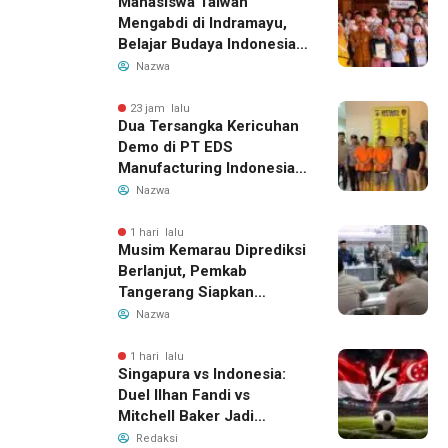
Mahasiswa Taiwan
Mengabdi di Indramayu,
Belajar Budaya Indonesia
dan Edukasi Pekerja
Nazwa
Migran
23 jam lalu
Dua Tersangka Kericuhan
Demo di PT EDS
Manufacturing Indonesia
Ditahan, Polda Banten
Nazwa
Ungkap Motif Perebutan
Pengelolaan Limbah
1 hari lalu
Musim Kemarau Diprediksi
Berlanjut, Pemkab
Tangerang Siapkan
Langkah Antisipasi Krisis
Nazwa
Air Bersih
1 hari lalu
Singapura vs Indonesia:
Duel Ilhan Fandi vs
Mitchell Baker Jadi
Sorotan di Piala AFF 2026
Redaksi