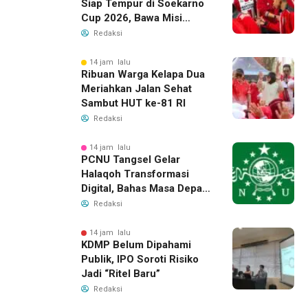
Siap Tempur di Soekarno
Cup 2026, Bawa Misi
Harumkan Nama Banten
Redaksi
14 jam lalu
Ribuan Warga Kelapa Dua
Meriahkan Jalan Sehat
Sambut HUT ke-81 RI
Redaksi
14 jam lalu
PCNU Tangsel Gelar
Halaqoh Transformasi
Digital, Bahas Masa Depan
NU di Era Disrupsi
Redaksi
14 jam lalu
KDMP Belum Dipahami
Publik, IPO Soroti Risiko
Jadi “Ritel Baru”
Redaksi