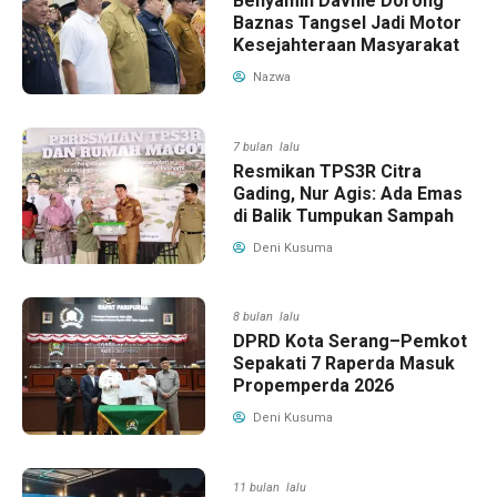
Benyamin Davnie Dorong
Baznas Tangsel Jadi Motor
Kesejahteraan Masyarakat
Nazwa
7 bulan lalu
Resmikan TPS3R Citra
Gading, Nur Agis: Ada Emas
di Balik Tumpukan Sampah
Deni Kusuma
8 bulan lalu
DPRD Kota Serang–Pemkot
Sepakati 7 Raperda Masuk
Propemperda 2026
Deni Kusuma
11 bulan lalu