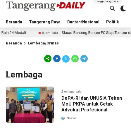
Minggu, 09 Agu 2026
Beranda
Tangerang Raya
Banten/Nasional
Politik
Pe
 Medali
Skuad Banteng Banten FC Siap Tempur di Soeka
8 jam lalu
Beranda
Lembaga/Ormas
Lembaga
2 minggu lalu
DePA-RI dan UNUSIA Teken
MoU PKPA untuk Cetak
Advokat Profesional
Nazwa