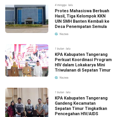
4 minggu lalu
Protes Mahasiswa Berbuah
Hasil, Tiga Kelompok KKN
UIN SMH Banten Kembali ke
Desa Penempatan Semula
Nazwa
1 bulan lalu
KPA Kabupaten Tangerang
Perkuat Koordinasi Program
HIV dalam Lokakarya Mini
Triwulanan di Sepatan Timur
Nazwa
1 bulan lalu
KPA Kabupaten Tangerang
Gandeng Kecamatan
Sepatan Timur Tingkatkan
Pencegahan HIV/AIDS