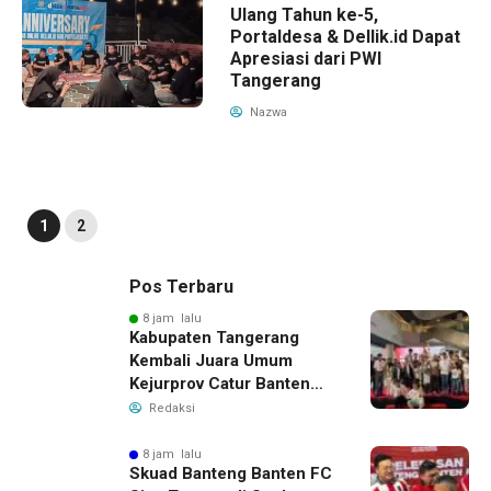
Ulang Tahun ke-5,
Portaldesa & Dellik.id Dapat
Apresiasi dari PWI
Tangerang
Nazwa
1
2
Pos Terbaru
8 jam lalu
Kabupaten Tangerang
Kembali Juara Umum
Kejurprov Catur Banten
2026, Raih 24 Medali
Redaksi
8 jam lalu
Skuad Banteng Banten FC