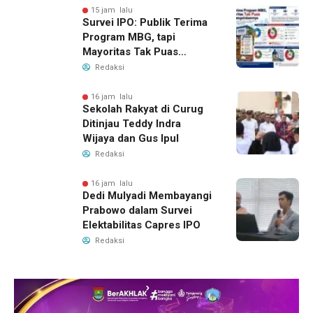
15 jam lalu
Survei IPO: Publik Terima
Program MBG, tapi
Mayoritas Tak Puas
dengan Pengelolaannya
Redaksi
16 jam lalu
Sekolah Rakyat di Curug
Ditinjau Teddy Indra
Wijaya dan Gus Ipul
Redaksi
16 jam lalu
Dedi Mulyadi Membayangi
Prabowo dalam Survei
Elektabilitas Capres IPO
Redaksi