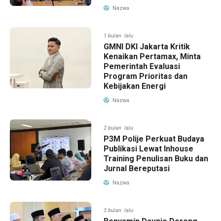
Nazwa
1 bulan lalu
GMNI DKI Jakarta Kritik
Kenaikan Pertamax, Minta
Pemerintah Evaluasi
Program Prioritas dan
Kebijakan Energi
Nazwa
2 bulan lalu
P3M Polije Perkuat Budaya
Publikasi Lewat Inhouse
Training Penulisan Buku dan
Jurnal Bereputasi
Nazwa
3 bulan lalu