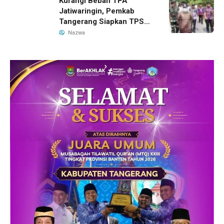
Kurangi Beban TPA
Jatiwaringin, Pemkab
Tangerang Siapkan TPS3R
Baru di Tigaraksa
Nazwa