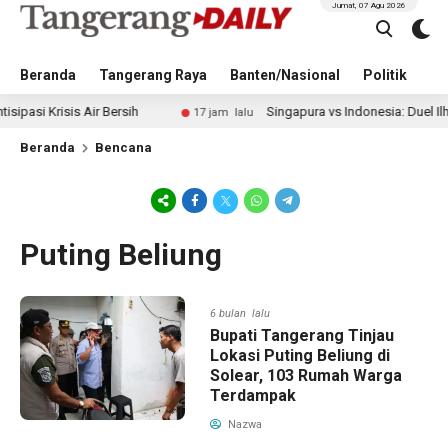
Jumat, 07 Agu 2026
Beranda
Tangerang Raya
Banten/Nasional
Politik
Pe
risis Air Bersih
Singapura vs Indonesia: Duel Ilhan Fand
17 jam lalu
Beranda
Bencana
Puting Beliung
6 bulan lalu
Bupati Tangerang Tinjau
Lokasi Puting Beliung di
Solear, 103 Rumah Warga
Terdampak
Nazwa