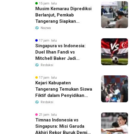
15 jam lalu
Musim Kemarau Diprediksi
Berlanjut, Pemkab
Tangerang Siapkan
Langkah Antisipasi Krisis
Nazwa
Air Bersih
17 jam lalu
Singapura vs Indonesia:
Duel Ilhan Fandi vs
Mitchell Baker Jadi
Sorotan di Piala AFF 2026
Redaksi
17 jam lalu
Kejari Kabupaten
Tangerang Temukan Siswa
Fiktif dalam Penyidikan
Dana BOP PKBM
Redaksi
21 jam lalu
Timnas Indonesia vs
Singapura: Misi Garuda
Akhiri Rekor Buruk Demi