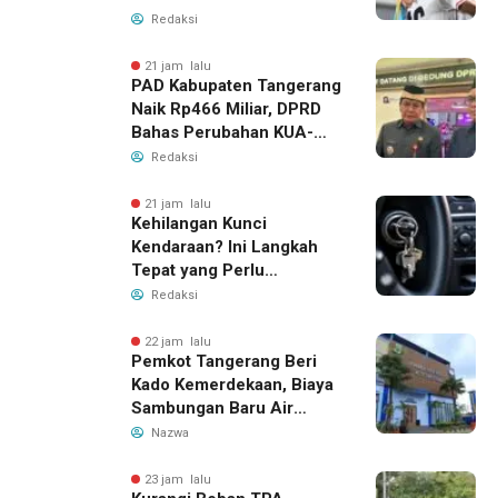
Tiket Semifinal Piala AFF
Redaksi
2026
21 jam lalu
PAD Kabupaten Tangerang
Naik Rp466 Miliar, DPRD
Bahas Perubahan KUA-
PPAS 2026
Redaksi
21 jam lalu
Kehilangan Kunci
Kendaraan? Ini Langkah
Tepat yang Perlu
Dilakukan
Redaksi
22 jam lalu
Pemkot Tangerang Beri
Kado Kemerdekaan, Biaya
Sambungan Baru Air
Bersih Dipangkas Jadi
Nazwa
Rp237 Ribu
23 jam lalu