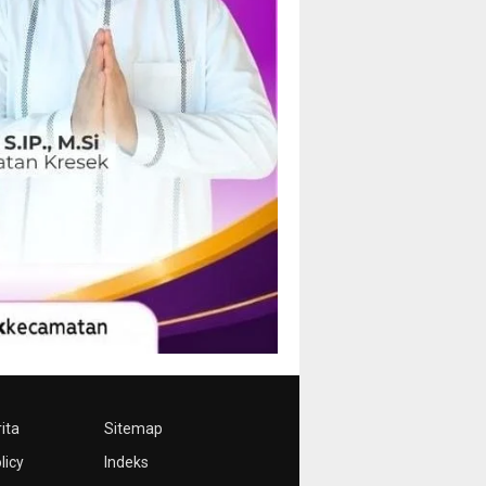
ita
Sitemap
licy
Indeks