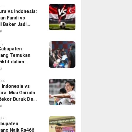
alu
ura vs Indonesia:
han Fandi vs
l Baker Jadi
 di Piala AFF
i
alu
 Kabupaten
rang Temukan
iktif dalam
ikan Dana BOP
i
lalu
 Indonesia vs
ura: Misi Garuda
 Rekor Buruk Demi
emifinal Piala AFF
i
lalu
bupaten
ang Naik Rp466