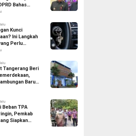
, DPRD Bahas
ahan KUA-PPAS
i
lalu
ngan Kunci
aan? Ini Langkah
yang Perlu
kan
i
lalu
 Tangerang Beri
emerdekaan,
Sambungan Baru
rsih Dipangkas
p237 Ribu
lalu
i Beban TPA
ringin, Pemkab
ang Siapkan
Baru di Tigaraksa