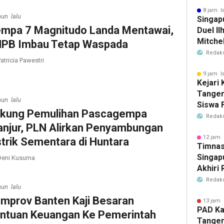
Bersih
8 jam l
hun lalu
Singap
mpa 7 Magnitudo Landa Mentawai,
Duel Il
Mitchel
PB Imbau Tetap Waspada
Sorotan
Redaks
atricia Pawestri
2026
9 jam l
Kejari
Tange
hun lalu
Siswa F
kung Pemulihan Pascagempa
Penyid
Redaks
anjur, PLN Alirkan Penyambungan
PKBM
12 jam 
strik Sementara di Huntara
Timnas
Singap
eni Kusuma
Akhiri
Tiket S
Redaks
hun lalu
2026
mprov Banten Kaji Besaran
13 jam 
PAD Ka
ntuan Keuangan Ke Pemerintah
Tanger