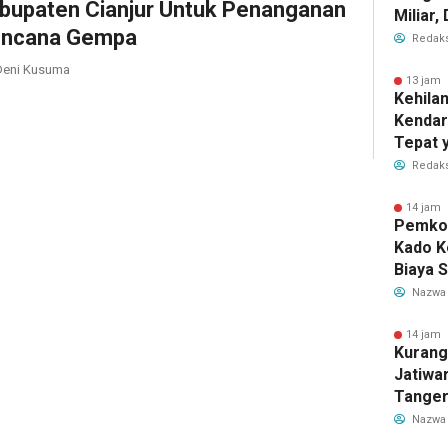
bupaten Cianjur Untuk Penanganan
Miliar
ncana Gempa
Perub
Redaks
2026
eni Kusuma
13 jam 
Kehila
Kendar
Tepat 
Dilaku
Redaks
14 jam 
Pemkot
Kado K
Biaya 
Air Be
Nazwa
Jadi R
14 jam 
Kurang
Jatiwa
Tanger
TPS3R 
Nazwa