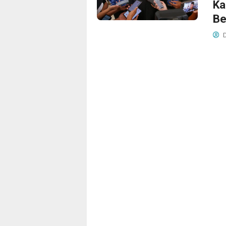
Ka
Be
D