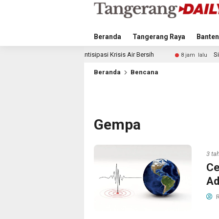
Beranda
Tangerang Raya
Banten
ngkah Antisipasi Krisis Air Bersih
Singapura vs Indonesia
8 jam lalu
Beranda
Bencana
Gempa
3 ta
Ce
Ad
R