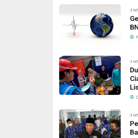
3 ta
Ge
BN
P
3 ta
Du
Ci
Li
D
3 ta
Pe
Ba