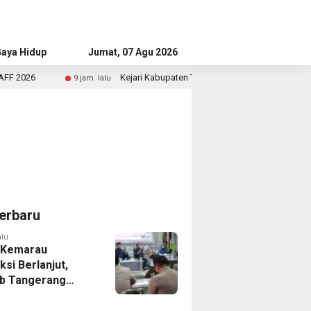
aya Hidup
Advertorial
Jumat, 07 Agu 2026
Kejari Kabupaten Tangerang Temukan Siswa Fiktif dalam Penyidik
 jam lalu
erbaru
alu
 Kemarau
ksi Berlanjut,
b Tangerang
n Langkah
asi Krisis Air