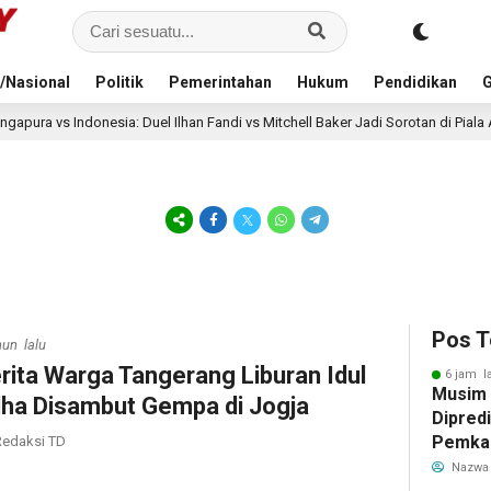
/Nasional
Politik
Pemerintahan
Hukum
Pendidikan
G
: Duel Ilhan Fandi vs Mitchell Baker Jadi Sorotan di Piala AFF 2026
9
Pos T
hun lalu
rita Warga Tangerang Liburan Idul
6 jam l
Musim
ha Disambut Gempa di Jogja
Dipredi
Pemka
edaksi TD
Siapka
Nazwa
Antisip