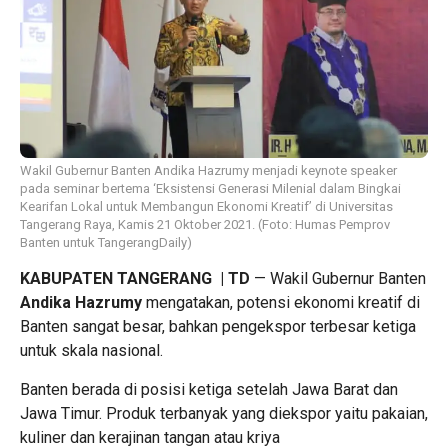
Wakil Gubernur Banten Andika Hazrumy menjadi keynote speaker
pada seminar bertema ‘Eksistensi Generasi Milenial dalam Bingkai
Kearifan Lokal untuk Membangun Ekonomi Kreatif’ di Universitas
Tangerang Raya, Kamis 21 Oktober 2021. (Foto: Humas Pemprov
Banten untuk TangerangDaily)
KABUPATEN TANGERANG | TD
— Wakil Gubernur Banten
Andika Hazrumy
mengatakan, potensi ekonomi kreatif di
Banten sangat besar, bahkan pengekspor terbesar ketiga
untuk skala nasional.
Banten berada di posisi ketiga setelah Jawa Barat dan
Jawa Timur. Produk terbanyak yang diekspor yaitu pakaian,
kuliner dan kerajinan tangan atau kriya