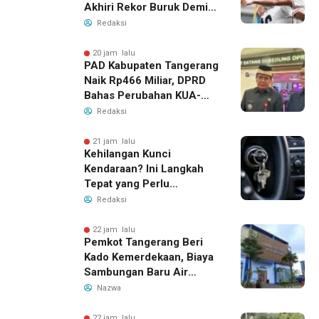
Akhiri Rekor Buruk Demi
Tiket Semifinal Piala AFF
Redaksi
2026
20 jam lalu
PAD Kabupaten Tangerang
Naik Rp466 Miliar, DPRD
Bahas Perubahan KUA-
PPAS 2026
Redaksi
21 jam lalu
Kehilangan Kunci
Kendaraan? Ini Langkah
Tepat yang Perlu
Dilakukan
Redaksi
22 jam lalu
Pemkot Tangerang Beri
Kado Kemerdekaan, Biaya
Sambungan Baru Air
Bersih Dipangkas Jadi
Nazwa
Rp237 Ribu
22 jam lalu