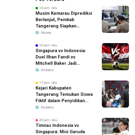
14 jam lalu
Musim Kemarau Diprediksi
Berlanjut, Pemkab
Tangerang Siapkan
Langkah Antisipasi Krisis
Nazwa
Air Bersih
16 jam lalu
Singapura vs Indonesia:
Duel Ilhan Fandi vs
Mitchell Baker Jadi
Sorotan di Piala AFF 2026
Redaksi
17 jam lalu
Kejari Kabupaten
Tangerang Temukan Siswa
Fiktif dalam Penyidikan
Dana BOP PKBM
Redaksi
20 jam lalu
Timnas Indonesia vs
Singapura: Misi Garuda