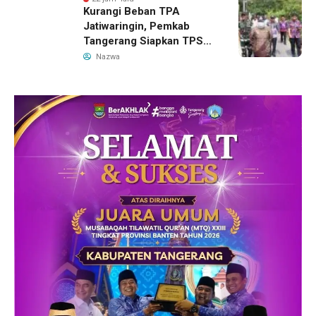
Kurangi Beban TPA
Jatiwaringin, Pemkab
Tangerang Siapkan TPS3R
Baru di Tigaraksa
Nazwa