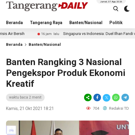
Jumat, 07 Agu 2026
Beranda
Tangerang Raya
Banten/Nasional
Politik
Pe
h
Singapura vs Indonesia: Duel Ilhan Fandi vs Mitchell Ba
16 jam lalu
Beranda
Banten/Nasional
Banten Rangking 3 Nasional
Pengekspor Produk Ekonomi
Kreatif
waktu baca 2 menit
Kamis, 21 Okt 2021 18:21
704
Redaksi TD