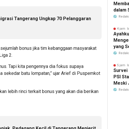
Memba
dalam 
Elektab
Redaks
migrasi Tangerang Ungkap 70 Pelanggaran
4 jam l
Ayahku
Menge
yang S
sejumlah bonus jika tim kebanggaan masyarakat
Membe
Redaks
Liga 2.
5 jam l
nus. Tapi kita pengennya dia fokus supaya
Survei 
a sekedar batu lompatan,” ujar Arief di Puspemkot
PSI St
Meski 
Redaks
an lebih rinci terkait bonus yang akan dia berikan
njak, Pedagang Kecil di Tangerang Menjerit