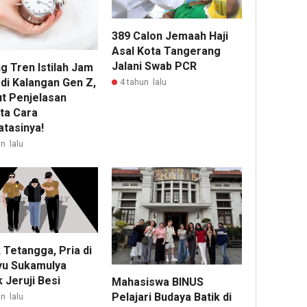
389 Calon Jemaah Haji
Asal Kota Tangerang
Jalani Swab PCR
g Tren Istilah Jam
di Kalangan Gen Z,
4 tahun lalu
ut Penjelasan
ta Cara
tasinya!
n lalu
 Tetangga, Pria di
yu Sukamulya
 Jeruji Besi
Mahasiswa BINUS
Pelajari Budaya Batik di
n lalu