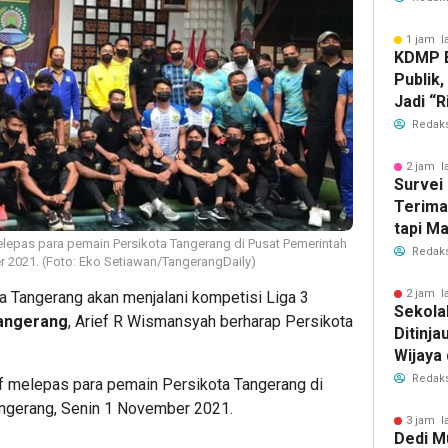
1 jam l
KDMP B
Publik,
Jadi “R
Redaks
2 jam l
Survei 
Terima
tapi M
lepas para pemain Persikota Tangerang di Pusat Pemerintah
dengan
Redaks
 2021. (Foto: Eko Setiawan/TangerangDaily)
2 jam l
 Tangerang akan menjalani kompetisi Liga 3
Sekola
Tangerang
, Arief R Wismansyah berharap Persikota
Ditinja
Wijaya 
Redaks
f melepas para pemain Persikota Tangerang di
ngerang, Senin 1 November 2021.
3 jam l
Dedi M