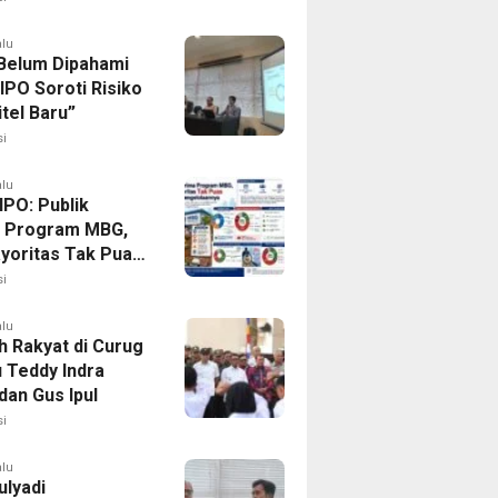
alu
elum Dipahami
 IPO Soroti Risiko
itel Baru”
i
alu
IPO: Publik
 Program MBG,
ayoritas Tak Puas
 Pengelolaannya
i
alu
h Rakyat di Curug
u Teddy Indra
dan Gus Ipul
i
alu
ulyadi