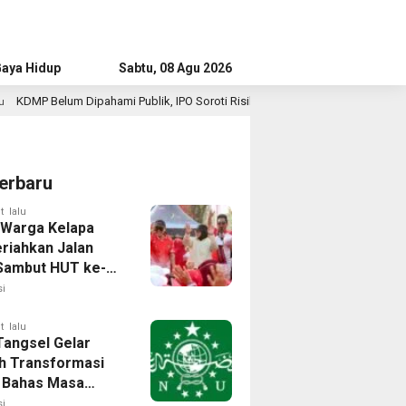
aya Hidup
Advertorial
Sabtu, 08 Agu 2026
blik, IPO Soroti Risiko Jadi “Ritel Baru”
Survei IPO: Pu
2 jam lalu
erbaru
t lalu
 Warga Kelapa
riahkan Jalan
Sambut HUT ke-81
i
t lalu
angsel Gelar
h Transformasi
l, Bahas Masa
NU di Era Disrupsi
i