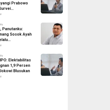
yangi Prabowo
Survei
ilitas Capres IPO
i
alu
, Panutanku:
nang Sosok Ayah
elalu
rsamaiku
i
alu
IPO: Elektabilitas
agnan 1,9 Persen
Jokowi Blusukan
i