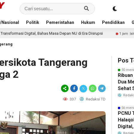
/Nasional
Politik
Pemerintahan
Hukum
Pendidikan
G
has Masa Depan NU di Era Disrupsi
KDMP Belum Dipahami Pu
1 jam lalu
gerang
Persikota Tangerang
Pos T
50 meni
ga 2
Ribuan
Dua Me
Sehat 
RI
Redaks
337
Redaksi TD
56 meni
PCNU T
Halaqo
Digita
Depan 
Redaks