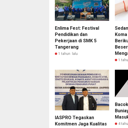
Enlima Fest: Festival
Sedan
Pendidikan dan
Koma 
Pekerjaan di SMK 5
Berik
Tangerang
Beser
Menga
1 tahun lalu
1 tahu
Bacok
Bunia
Masuk
IASPRO Tegaskan
Komitmen Jaga Kualitas
4 tahu