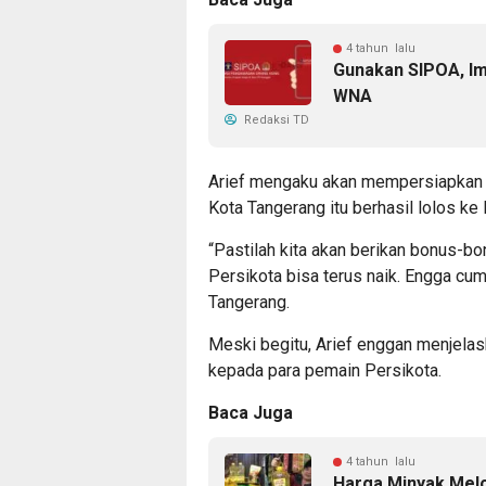
4 tahun lalu
Gunakan SIPOA, I
WNA
Redaksi TD
Arief mengaku akan mempersiapkan 
Kota Tangerang itu berhasil lolos ke 
“Pastilah kita akan berikan bonus-bo
Persikota bisa terus naik. Engga cum
Tangerang.
Meski begitu, Arief enggan menjelask
kepada para pemain Persikota.
Baca Juga
4 tahun lalu
Harga Minyak Melo