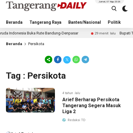
Jumat, 07 Agu 2026
Beranda
Tangerang Raya
Banten/Nasional
Politik
Pe
 Indonesia Buka Rute Bandung-Denpasar
Bupati Tanger
29 menit lalu
Beranda
Persikota
Tag : Persikota
4 tahun lalu
Arief Berharap Persikota
Tangerang Segera Masuk
Liga 2
Redaksi TD