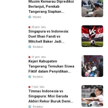
Musim Kemarau Diprediksi
Berlanjut, Pemkab
Tangerang Siapkan
Langkah Antisipasi Krisis
Nazwa
Air Bersih
20 jam lalu
Singapura vs Indonesia:
Duel Ilhan Fandi vs
Mitchell Baker Jadi
Sorotan di Piala AFF 2026
Redaksi
21 jam lalu
Kejari Kabupaten
Tangerang Temukan Siswa
Fiktif dalam Penyidikan
Dana BOP PKBM
Redaksi
1 hari lalu
Timnas Indonesia vs
Singapura: Misi Garuda
Akhiri Rekor Buruk Demi
Tiket Semifinal Piala AFF
Redaksi