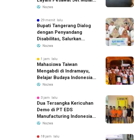
Layani Pesawat Jet Mulai
14 Agustus 2026, Garuda
Nazwa
Indonesia Buka Rute
Bandung-Denpasar
29 menit lalu
Bupati Tangerang Dialog
dengan Penyandang
Disabilitas, Salurkan
Bantuan dan Tampung
Nazwa
Aspirasi
1 jam lalu
Mahasiswa Taiwan
Mengabdi di Indramayu,
Belajar Budaya Indonesia
dan Edukasi Pekerja
Nazwa
Migran
3 jam lalu
Dua Tersangka Kericuhan
Demo di PT EDS
Manufacturing Indonesia
Ditahan, Polda Banten
Nazwa
Ungkap Motif Perebutan
Pengelolaan Limbah
18 jam lalu