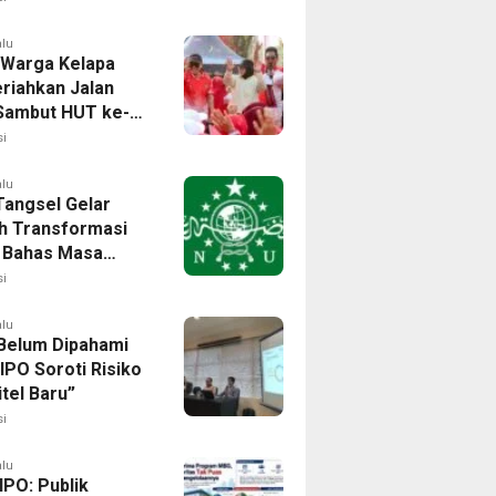
Banten
alu
 Warga Kelapa
riahkan Jalan
Sambut HUT ke-81
i
alu
angsel Gelar
h Transformasi
l, Bahas Masa
NU di Era Disrupsi
i
alu
elum Dipahami
 IPO Soroti Risiko
itel Baru”
i
alu
IPO: Publik