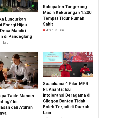
Kabupaten Tangerang
Masih Kekurangan 1.200
Tempat Tidur Rumah
a Luncurkan
Sakit
i Energi Hijau
 Desa Mandiri
4 tahun lalu
n di Pandeglang
n lalu
Sosialisasi 4 Pilar MPR
RI, Ananta: Isu
Intoleransi Beragama di
pa Table Manner
Cilegon Banten Tidak
nting? Ini
Boleh Terjadi di Daerah
lasan dan Aturan
Lain
nya