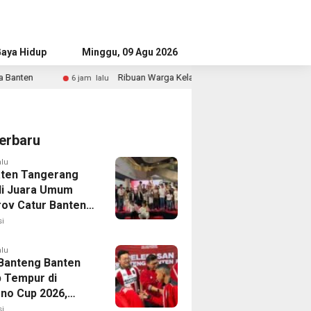
aya Hidup
Advertorial
Minggu, 09 Agu 2026
Ribuan Warga Kelapa Dua Meriahkan Jalan Sehat Sambut HUT ke-81 RI
lu
erbaru
alu
ten Tangerang
i Juara Umum
rov Catur Banten
aih 24 Medali
i
alu
Banteng Banten
p Tempur di
no Cup 2026,
isi Harumkan
i