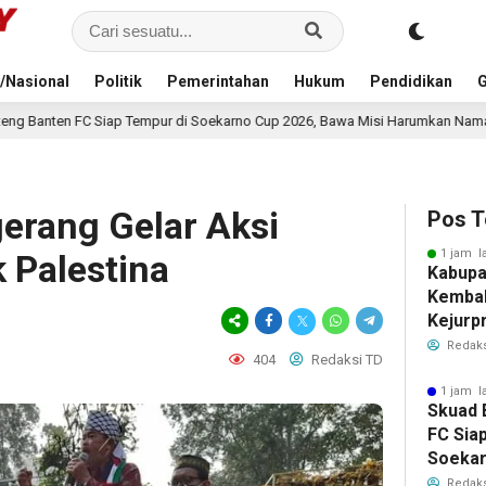
/Nasional
Politik
Pemerintahan
Hukum
Pendidikan
G
ur di Soekarno Cup 2026, Bawa Misi Harumkan Nama Banten
6 jam la
erang Gelar Aksi
Pos T
1 jam l
k Palestina
Kabupa
Kembal
Kejurp
2026, R
Redaks
404
Redaksi TD
1 jam l
Skuad 
FC Sia
Soekar
Bawa M
Redaks