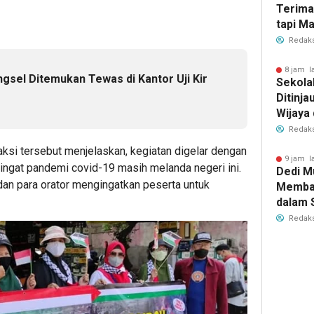
Terima
tapi M
dengan
Redaks
8 jam l
gsel Ditemukan Tewas di Kantor Uji Kir
Sekola
Ditinja
Wijaya 
Redaks
aksi tersebut menjelaskan, kegiatan digelar dengan
9 jam l
ingat pandemi covid-19 masih melanda negeri ini.
Dedi M
an para orator mengingatkan peserta untuk
Memba
dalam 
Elektab
Redaks