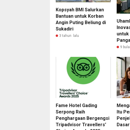
Kopsyah BMI Salurkan
Bantuan untuk Korban
Uhamk
Angin Puting Beliung di
Inovas
Sukadiri
untuk
3 tahun lalu
Panga
9 bula
Fame Hotel Gading
Menga
Serpong Raih
Itu Pe
Penghargaan Bergengsi
Penje
Tripadvisor Travellers’
Dasar