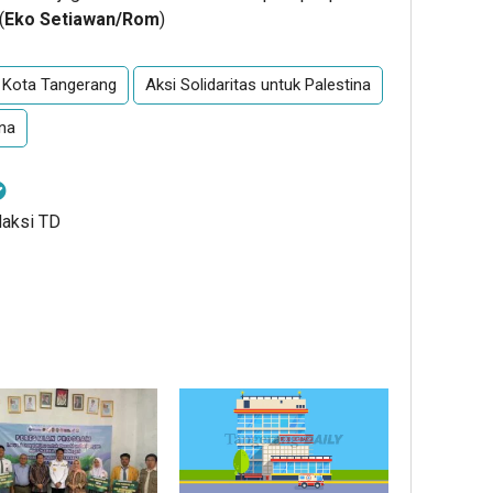
(
Eko Setiawan/Rom
)
di Kota Tangerang
Aksi Solidaritas untuk Palestina
ina
daksi TD