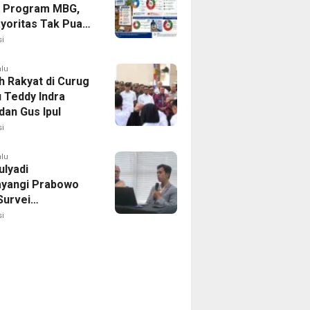
 Program MBG,
ayoritas Tak Puas
 Pengelolaannya
i
alu
h Rakyat di Curug
u Teddy Indra
dan Gus Ipul
i
alu
ulyadi
yangi Prabowo
Survei
ilitas Capres IPO
i