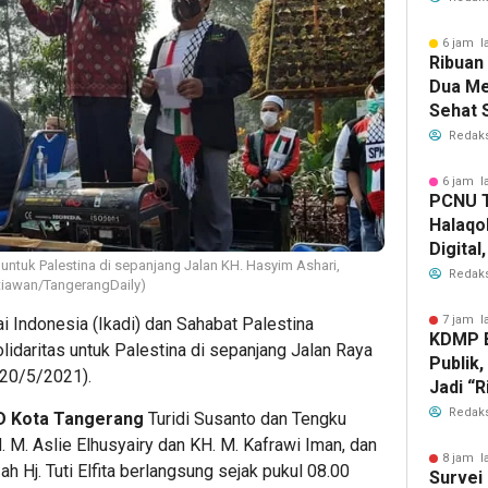
Nama 
6 jam l
Ribuan
Dua Me
Sehat 
RI
Redaks
6 jam l
PCNU T
Halaqo
Digita
untuk Palestina di sepanjang Jalan KH. Hasyim Ashari,
Depan 
Redaks
tiawan/TangerangDaily)
7 jam l
i Indonesia (Ikadi) dan Sahabat Palestina
KDMP B
daritas untuk Palestina di sepanjang Jalan Raya
Publik,
(20/5/2021).
Jadi “R
Redaks
 Kota Tangerang
Turidi Susanto dan Tengku
 M. Aslie Elhusyairy dan KH. M. Kafrawi Iman, dan
8 jam l
 Hj. Tuti Elfita berlangsung sejak pukul 08.00
Survei 