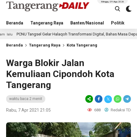
Minggu, 09 Agu 2026
Beranda
Tangerang Raya
Banten/Nasional
Politik
Pe
NU Tangsel Gelar Halaqoh Transformasi Digital, Bahas Masa Depan NU di Era 
Beranda
Tangerang Raya
Kota Tangerang
Warga Blokir Jalan
Kemuliaan Cipondoh Kota
Tangerang
waktu baca 2 menit
Rabu, 7 Apr 2021 21:05
688
Redaksi TD