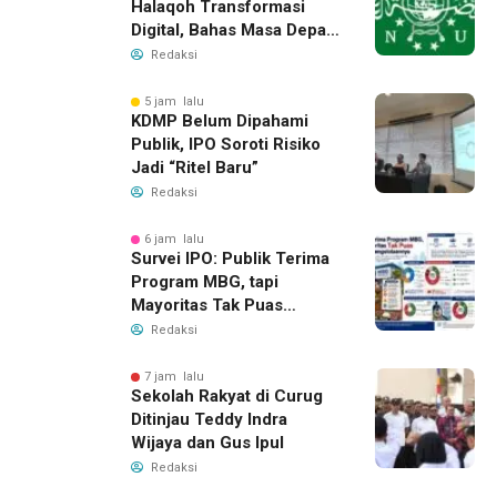
Halaqoh Transformasi
Digital, Bahas Masa Depan
NU di Era Disrupsi
Redaksi
5 jam lalu
KDMP Belum Dipahami
Publik, IPO Soroti Risiko
Jadi “Ritel Baru”
Redaksi
6 jam lalu
Survei IPO: Publik Terima
Program MBG, tapi
Mayoritas Tak Puas
dengan Pengelolaannya
Redaksi
7 jam lalu
Sekolah Rakyat di Curug
Ditinjau Teddy Indra
Wijaya dan Gus Ipul
Redaksi