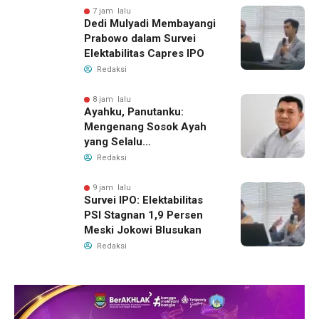
7 jam lalu
Dedi Mulyadi Membayangi
Prabowo dalam Survei
Elektabilitas Capres IPO
Redaksi
8 jam lalu
Ayahku, Panutanku:
Mengenang Sosok Ayah
yang Selalu
Membersamaiku
Redaksi
9 jam lalu
Survei IPO: Elektabilitas
PSI Stagnan 1,9 Persen
Meski Jokowi Blusukan
Redaksi