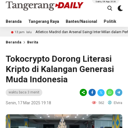
Sabtu, 08 Agu 2026
Beranda
Tangerang Raya
Banten/Nasional
Politik
Pe
Atletico Madrid dan Arsenal Saingi Inter Milan dalam Perburuan Cri
am lalu
Beranda
Berita
Tokocrypto Dorong Literasi
Kripto di Kalangan Generasi
Muda Indonesia
waktu baca 3 menit
Senin, 17 Mar 2025 19:18
562
Elvira