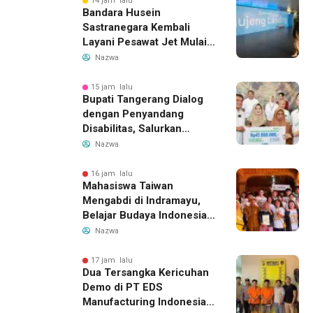
14 jam lalu
Bandara Husein
Sastranegara Kembali
Layani Pesawat Jet Mulai
14 Agustus 2026, Garuda
Nazwa
Indonesia Buka Rute
Bandung-Denpasar
15 jam lalu
Bupati Tangerang Dialog
dengan Penyandang
Disabilitas, Salurkan
Bantuan dan Tampung
Nazwa
Aspirasi
16 jam lalu
Mahasiswa Taiwan
Mengabdi di Indramayu,
Belajar Budaya Indonesia
dan Edukasi Pekerja
Nazwa
Migran
17 jam lalu
Dua Tersangka Kericuhan
Demo di PT EDS
Manufacturing Indonesia