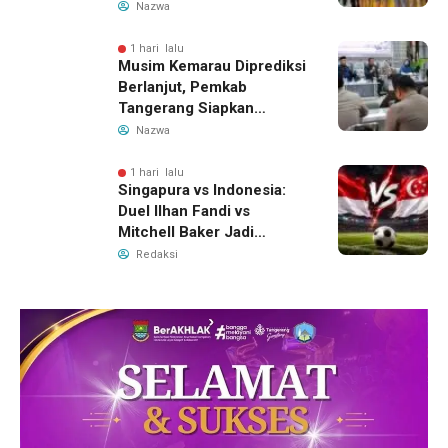
Ditahan, Polda Banten
Nazwa
Ungkap Motif Perebutan
Pengelolaan Limbah
1 hari lalu
Musim Kemarau Diprediksi
Berlanjut, Pemkab
Tangerang Siapkan
Langkah Antisipasi Krisis
Nazwa
Air Bersih
1 hari lalu
Singapura vs Indonesia:
Duel Ilhan Fandi vs
Mitchell Baker Jadi
Sorotan di Piala AFF 2026
Redaksi