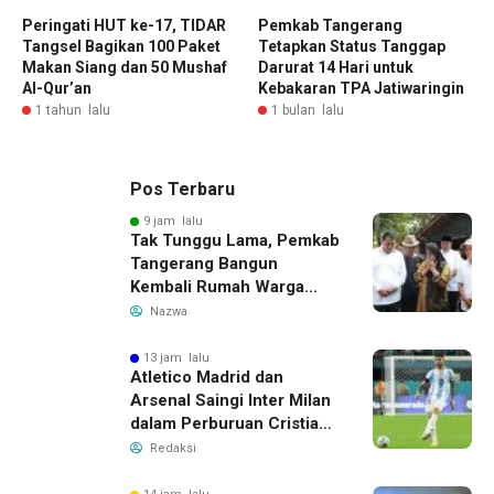
Peringati HUT ke-17, TIDAR
Pemkab Tangerang
Tangsel Bagikan 100 Paket
Tetapkan Status Tanggap
Makan Siang dan 50 Mushaf
Darurat 14 Hari untuk
Al-Qur’an
Kebakaran TPA Jatiwaringin
1 tahun lalu
1 bulan lalu
Pos Terbaru
9 jam lalu
Tak Tunggu Lama, Pemkab
Tangerang Bangun
Kembali Rumah Warga
yang Roboh Akibat Puting
Nazwa
Beliung
13 jam lalu
Atletico Madrid dan
Arsenal Saingi Inter Milan
dalam Perburuan Cristian
Romero, Transfer Bek
Redaksi
Tottenham Memanas