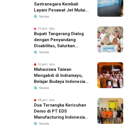
Sastranegara Kembali
Layani Pesawat Jet Mulai
14 Agustus 2026, Garuda
Nazwa
Indonesia Buka Rute
Bandung-Denpasar
15 jam lalu
Bupati Tangerang Dialog
dengan Penyandang
Disabilitas, Salurkan
Bantuan dan Tampung
Nazwa
Aspirasi
16 jam lalu
Mahasiswa Taiwan
Mengabdi di Indramayu,
Belajar Budaya Indonesia
dan Edukasi Pekerja
Nazwa
Migran
18 jam lalu
Dua Tersangka Kericuhan
Demo di PT EDS
Manufacturing Indonesia
Ditahan, Polda Banten
Nazwa