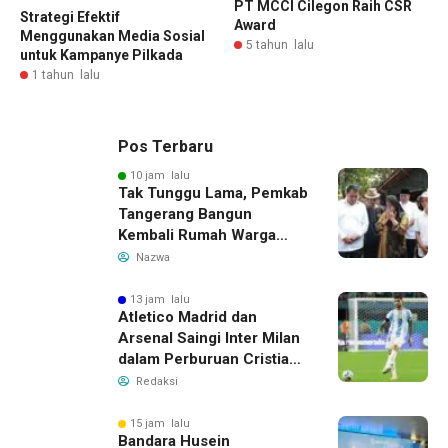
PT MCCI Cilegon Raih CSR
Strategi Efektif
Award
Menggunakan Media Sosial
5 tahun lalu
untuk Kampanye Pilkada
1 tahun lalu
Pos Terbaru
10 jam lalu
Tak Tunggu Lama, Pemkab
Tangerang Bangun
Kembali Rumah Warga
yang Roboh Akibat Puting
Nazwa
Beliung
13 jam lalu
Atletico Madrid dan
Arsenal Saingi Inter Milan
dalam Perburuan Cristian
Romero, Transfer Bek
Redaksi
Tottenham Memanas
15 jam lalu
Bandara Husein