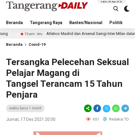
Sabtu, 08 Agu 2026
Beranda
Tangerang Raya
Banten/Nasional
Politik
Pe
Atletico Madrid dan Arsenal Saingi Inter Milan dalam Perburu
13 jam lalu
Beranda
Covid-19
Tersangka Pelecehan Seksual
Pelajar Magang di
Tangsel Terancam 15 Tahun
Penjara
waktu baca 1 menit
Jumat, 17 Des 2021 20:00
651
Redaksi TD