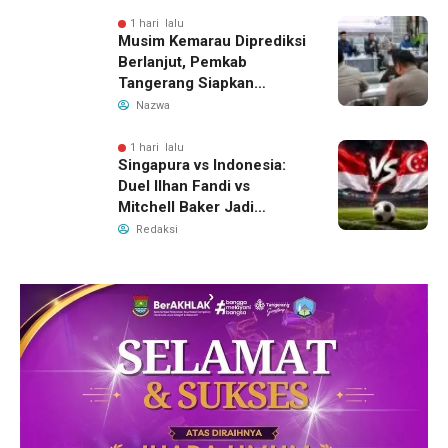
Ungkap Motif Perebutan
Pengelolaan Limbah
1 hari lalu
Musim Kemarau Diprediksi
Berlanjut, Pemkab
Tangerang Siapkan
Langkah Antisipasi Krisis
Nazwa
Air Bersih
1 hari lalu
Singapura vs Indonesia:
Duel Ilhan Fandi vs
Mitchell Baker Jadi
Sorotan di Piala AFF 2026
Redaksi