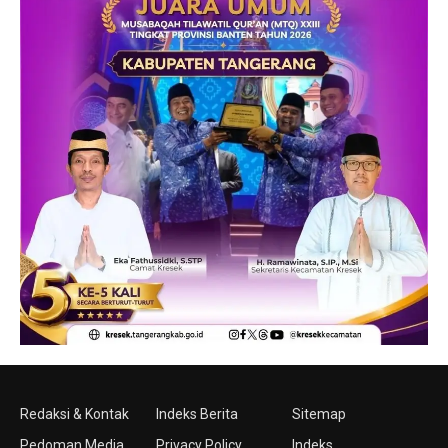
Redaksi & Kontak
Indeks Berita
Sitemap
Pedoman Media
Privacy Policy
Indeks