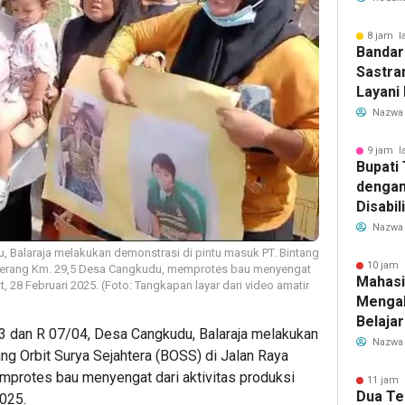
Transf
Meman
8 jam l
Bandar
Sastra
Layani
Mulai 
Nazwa
Garuda
Rute B
9 jam l
Bupati
dengan
Disabil
Bantua
Nazwa
Aspira
 Balaraja melakukan demonstrasi di pintu masuk PT. Bintang
10 jam 
a Serang Km. 29,5 Desa Cangkudu, memprotes bau menyengat
Mahasi
t, 28 Februari 2025. (Foto: Tangkapan layar dari video amatir
Mengab
Belaja
 dan R 07/04, Desa Cangkudu, Balaraja melakukan
dan Ed
Nazwa
ng Orbit Surya Sejahtera (BOSS) di Jalan Raya
Migran
protes bau menyengat dari aktivitas produksi
11 jam 
Dua Te
2025.