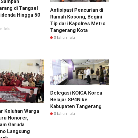
 Sampah
rang di Tangsel
Antisipasi Pencurian di
Didenda Hingga 50
Rumah Kosong, Begini
Tip dari Kapolres Metro
n lalu
Tangerang Kota
3 tahun lalu
Delegasi KOICA Korea
Belajar SP4N ke
Kabupaten Tangerang
r Keluhan Warga
3 tahun lalu
uru Honorer,
am Garuda
no Langsung