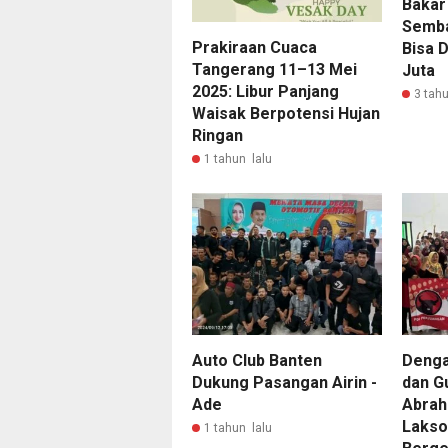
Bakar
Semba
Prakiraan Cuaca
Bisa 
Tangerang 11–13 Mei
Juta
2025: Libur Panjang
3 tahu
Waisak Berpotensi Hujan
Ringan
1 tahun lalu
Auto Club Banten
Denga
Dukung Pasangan Airin -
dan G
Ade
Abrah
Lakso
1 tahun lalu