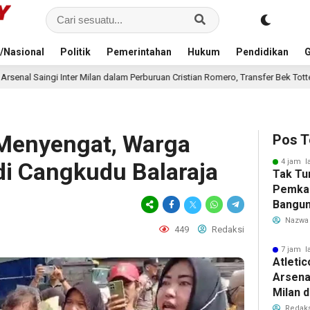
/Nasional
Politik
Pemerintahan
Hukum
Pendidikan
G
am Perburuan Cristian Romero, Transfer Bek Tottenham Memanas
8 jam 
Menyengat, Warga
Pos T
4 jam l
di Cangkudu Balaraja
Tak Tu
Pemka
Bangun
Warga 
Nazwa
449
Redaksi
Akibat 
7 jam l
Atleti
Arsenal
Milan 
Cristi
Redaks