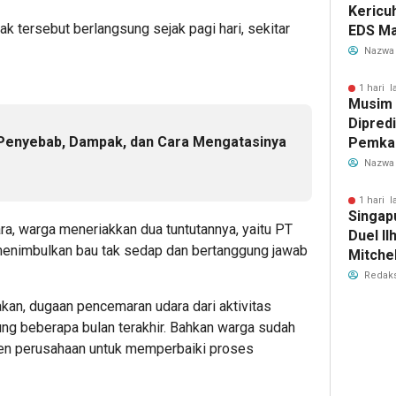
Kericu
ak tersebut berlangsung sejak pagi hari, sekitar
EDS Ma
Indones
Nazwa
Banten
Perebu
1 hari l
Musim
Limbah
Dipredi
n: Penyebab, Dampak, dan Cara Mengatasinya
Pemka
Siapka
Nazwa
Antisip
Bersih
1 hari l
Singap
, warga meneriakkan dua tuntutannya, yaitu PT
Duel Il
menimbulkan bau tak sedap dan bertanggung jawab
Mitchel
Sorotan
Redaks
2026
kan, dugaan pencemaran udara dari aktivitas
ng beberapa bulan terakhir. Bahkan warga sudah
en perusahaan untuk memperbaiki proses