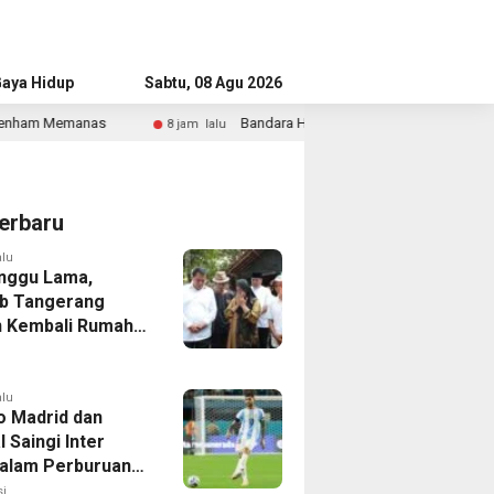
aya Hidup
Advertorial
Sabtu, 08 Agu 2026
Bandara Husein Sastranegara Kembali Layani Pesawat Jet Mulai 14 Ag
lalu
erbaru
alu
nggu Lama,
b Tangerang
 Kembali Rumah
yang Roboh
Puting Beliung
alu
co Madrid dan
 Saingi Inter
dalam Perburuan
an Romero,
i