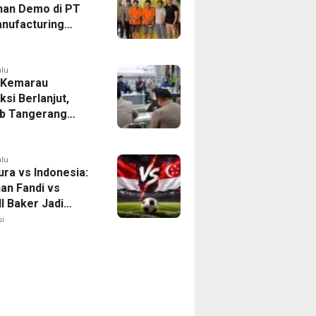
han Demo di PT
nufacturing
ia Ditahan, Polda
 Ungkap Motif
tan Pengelolaan
alu
 Kemarau
ksi Berlanjut,
b Tangerang
n Langkah
asi Krisis Air
alu
ura vs Indonesia:
han Fandi vs
l Baker Jadi
 di Piala AFF
i