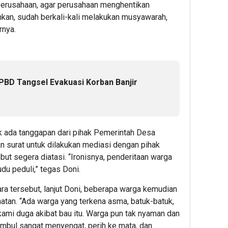
perusahaan, agar perusahaan menghentikan
kan, sudah berkali-kali melakukan musyawarah,
rnya.
PBD Tangsel Evakuasi Korban Banjir
ak ada tanggapan dari pihak Pemerintah Desa
 surat untuk dilakukan mediasi dengan pihak
ut segera diatasi. “Ironisnya, penderitaan warga
u peduli,” tegas Doni.
a tersebut, lanjut Doni, beberapa warga kemudian
tan. “Ada warga yang terkena asma, batuk-batuk,
 kami duga akibat bau itu. Warga pun tak nyaman dan
timbul sangat menyengat, perih ke mata, dan