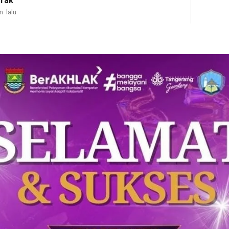
rak
n lalu