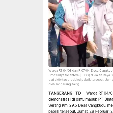
Warga RT 04/03 dan R 07/04, Desa Cangkudu,
Orbit Surya Sejahtera (BOSS) di Jalan Ray
dari aktivitas produksi pabrik tersebut, Juma
oleh TangerangDaily)
TANGERANG | TD
—
Warga RT 04/03
demonstrasi di pintu masuk PT. Binta
Serang Km. 29,5 Desa Cangkudu, mem
pabrik tersebut, Jumat, 28 Februari 