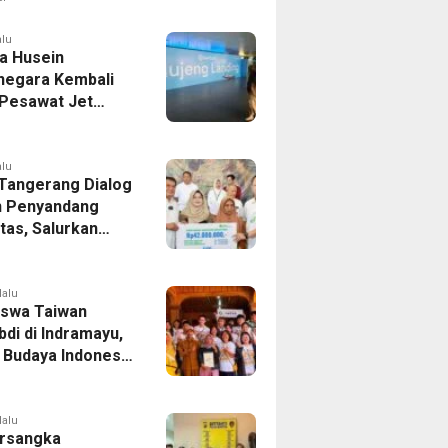
er Bek Tottenham
as
alu
a Husein
negara Kembali
 Pesawat Jet
14 Agustus 2026,
 Indonesia Buka
andung-Denpasar
alu
 Tangerang Dialog
 Penyandang
itas, Salurkan
n dan Tampung
si
lalu
swa Taiwan
di di Indramayu,
r Budaya Indonesia
ukasi Pekerja
lalu
rsangka