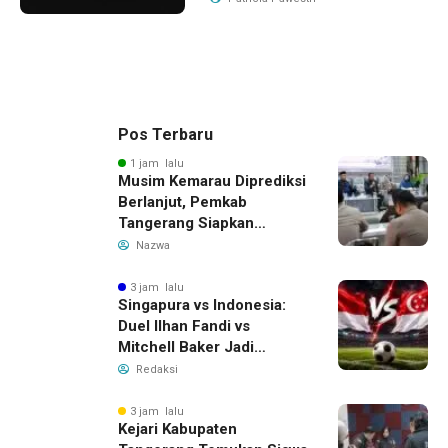
Pos Terbaru
1 jam lalu
Musim Kemarau Diprediksi
Berlanjut, Pemkab
Tangerang Siapkan
Langkah Antisipasi Krisis
Nazwa
Air Bersih
3 jam lalu
Singapura vs Indonesia:
Duel Ilhan Fandi vs
Mitchell Baker Jadi
Sorotan di Piala AFF 2026
Redaksi
3 jam lalu
Kejari Kabupaten