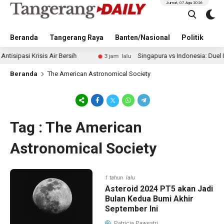
Jumat, 07 Agu 2026
Beranda
Tangerang Raya
Banten/Nasional
Politik
Pe
si Krisis Air Bersih
Singapura vs Indonesia: Duel Ilhan 
3 jam lalu
Beranda
The American Astronomical Society
Tag : The American
Astronomical Society
1 tahun lalu
Asteroid 2024 PT5 akan Jadi
Bulan Kedua Bumi Akhir
September Ini
Patricia Pawestri