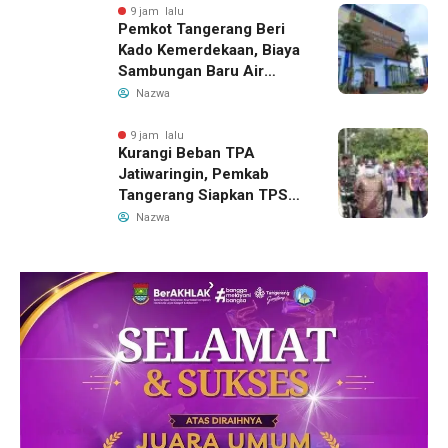
9 jam lalu
Pemkot Tangerang Beri
Kado Kemerdekaan, Biaya
Sambungan Baru Air
Bersih Dipangkas Jadi
Nazwa
Rp237 Ribu
9 jam lalu
Kurangi Beban TPA
Jatiwaringin, Pemkab
Tangerang Siapkan TPS3R
Baru di Tigaraksa
Nazwa