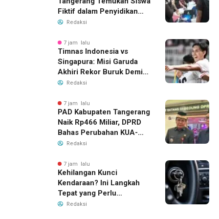
Tangerang Temukan Siswa
Fiktif dalam Penyidikan
Dana BOP PKBM
Redaksi
7 jam lalu
Timnas Indonesia vs
Singapura: Misi Garuda
Akhiri Rekor Buruk Demi
Tiket Semifinal Piala AFF
Redaksi
2026
7 jam lalu
PAD Kabupaten Tangerang
Naik Rp466 Miliar, DPRD
Bahas Perubahan KUA-
PPAS 2026
Redaksi
7 jam lalu
Kehilangan Kunci
Kendaraan? Ini Langkah
Tepat yang Perlu
Dilakukan
Redaksi