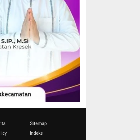
ita
Sitemap
licy
Indeks