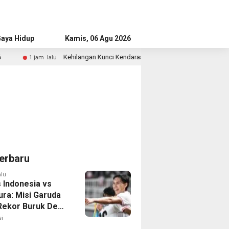
aya Hidup
Advertorial
Kamis, 06 Agu 2026
Kehilangan Kunci Kendaraan? Ini Langkah Tepat yang Perlu Dilakukan
erbaru
alu
 Indonesia vs
ura: Misi Garuda
 Rekor Buruk Demi
emifinal Piala AFF
i