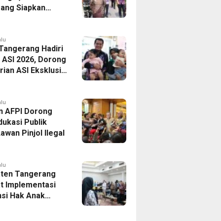
ang Siapkan
Baru di Tigaraksa
alu
 Tangerang Hadiri
 ASI 2026, Dorong
ian ASI Eksklusif
Wujudkan
si Sehat
alu
n AFPI Dorong
dukasi Publik
awan Pinjol Ilegal
alu
ten Tangerang
t Implementasi
si Hak Anak
Pelatihan
is Budaya Lokal