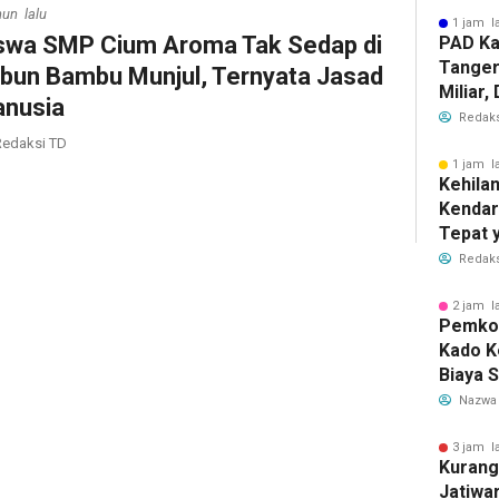
hun lalu
1 jam l
swa SMP Cium Aroma Tak Sedap di
PAD Ka
Tanger
bun Bambu Munjul, Ternyata Jasad
Miliar
nusia
Perub
Redaks
2026
edaksi TD
1 jam l
Kehila
Kendar
Tepat 
Dilaku
Redaks
2 jam l
Pemkot
Kado K
Biaya 
Air Be
Nazwa
Jadi R
3 jam l
Kurang
Jatiwa