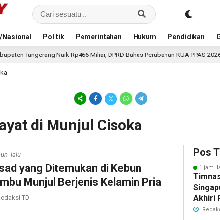
/Nasional
Politik
Pemerintahan
Hukum
Pendidikan
G
aik Rp466 Miliar, DPRD Bahas Perubahan KUA-PPAS 2026
1 jam lalu
oka
yat di Munjul Cisoka
Pos T
hun lalu
sad yang Ditemukan di Kebun
1 jam l
Timnas
mbu Munjul Berjenis Kelamin Pria
Singap
Akhiri
edaksi TD
Tiket S
Redaks
2026