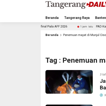
Beranda
Tangerang Raya
Banten
ket Semifinal Piala AFF 2026
PAD Kabupaten Tangerang N
1 jam lalu
Beranda
Penemuan mayat di Munjul Cis
Tag : Penemuan ma
3 ta
Ja
Ba
R