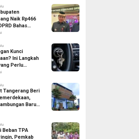
alu
bupaten
ang Naik Rp466
, DPRD Bahas
ahan KUA-PPAS
i
alu
ngan Kunci
aan? Ini Langkah
yang Perlu
kan
i
alu
 Tangerang Beri
emerdekaan,
Sambungan Baru
rsih Dipangkas
p237 Ribu
alu
i Beban TPA
ringin, Pemkab