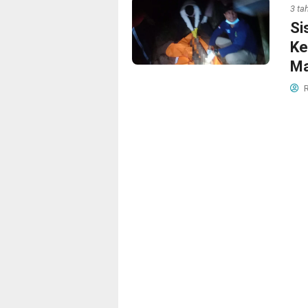
3 ta
Si
Ke
Ma
R