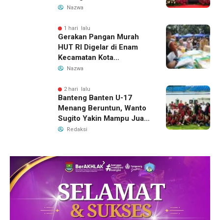
Hamil Penuhi Protein
Nazwa
Hewani
1 hari lalu
Gerakan Pangan Murah
HUT RI Digelar di Enam
Kecamatan Kota
Tangerang, Catat
Nazwa
Jadwalnya
2 hari lalu
Banteng Banten U-17
Menang Beruntun, Wanto
Sugito Yakin Mampu Juara
Soekarno Cup 2026
Redaksi