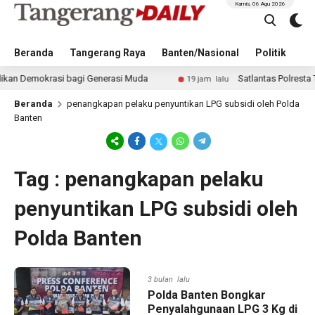
Kamis, 06 Agu 2026
Beranda
Tangerang Raya
Banten/Nasional
Politik
Pe
Demokrasi bagi Generasi Muda
Satlantas Polresta Tang
19 jam lalu
Beranda
penangkapan pelaku penyuntikan LPG subsidi oleh Polda
Banten
Tag : penangkapan pelaku
penyuntikan LPG subsidi oleh
Polda Banten
3 bulan lalu
Polda Banten Bongkar
Penyalahgunaan LPG 3 Kg di