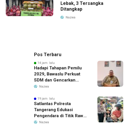
Lebak, 3 Tersangka
Ditangkap
Nazwa
Pos Terbaru
14 jam lalu
Hadapi Tahapan Pemilu
2029, Bawaslu Perkuat
SDM dan Gencarkan
Pendidikan Demokrasi
Nazwa
bagi Generasi Muda
19 jam lalu
Satlantas Polresta
Tangerang Edukasi
Pengendara di Titik Rawan
Kecelakaan Lewat
Nazwa
Program Si Caka