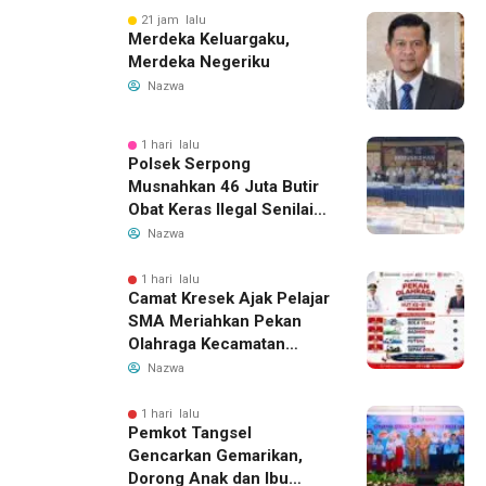
21 jam lalu
Merdeka Keluargaku,
Merdeka Negeriku
Nazwa
1 hari lalu
Polsek Serpong
Musnahkan 46 Juta Butir
Obat Keras Ilegal Senilai
Rp230 Miliar
Nazwa
1 hari lalu
Camat Kresek Ajak Pelajar
SMA Meriahkan Pekan
Olahraga Kecamatan
Kresek 2026
Nazwa
1 hari lalu
Pemkot Tangsel
Gencarkan Gemarikan,
Dorong Anak dan Ibu