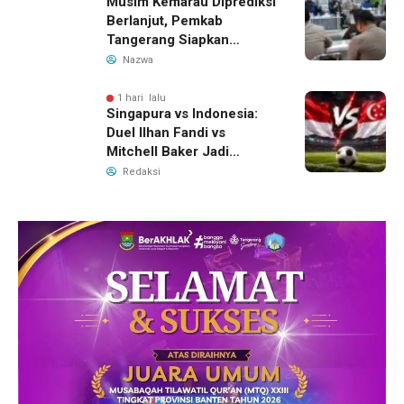
Musim Kemarau Diprediksi
Berlanjut, Pemkab
Tangerang Siapkan
Langkah Antisipasi Krisis
Nazwa
Air Bersih
1 hari lalu
Singapura vs Indonesia:
Duel Ilhan Fandi vs
Mitchell Baker Jadi
Sorotan di Piala AFF 2026
Redaksi