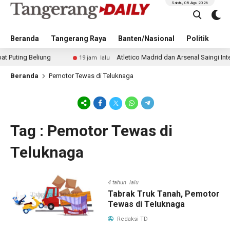
Sabtu, 08 Agu 2026
Beranda
Tangerang Raya
Banten/Nasional
Politik
Pe
ng Beliung
Atletico Madrid dan Arsenal Saingi Inter Mi
19 jam lalu
Beranda
Pemotor Tewas di Teluknaga
Tag : Pemotor Tewas di
Teluknaga
4 tahun lalu
Tabrak Truk Tanah, Pemotor
Tewas di Teluknaga
Redaksi TD