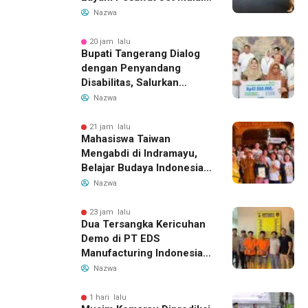
14 Agustus 2026, Garuda
Nazwa
Indonesia Buka Rute
Bandung-Denpasar
20 jam lalu
Bupati Tangerang Dialog
dengan Penyandang
Disabilitas, Salurkan
Bantuan dan Tampung
Nazwa
Aspirasi
21 jam lalu
Mahasiswa Taiwan
Mengabdi di Indramayu,
Belajar Budaya Indonesia
dan Edukasi Pekerja
Nazwa
Migran
23 jam lalu
Dua Tersangka Kericuhan
Demo di PT EDS
Manufacturing Indonesia
Ditahan, Polda Banten
Nazwa
Ungkap Motif Perebutan
Pengelolaan Limbah
1 hari lalu