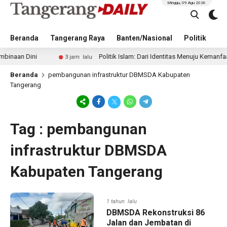
Minggu, 09 Agu 2026
Beranda
Tangerang Raya
Banten/Nasional
Politik
Pe
aan Dini
Politik Islam: Dari Identitas Menuju Kemanfaatan
3 jam lalu
Beranda
pembangunan infrastruktur DBMSDA Kabupaten
Tangerang
Tag : pembangunan
infrastruktur DBMSDA
Kabupaten Tangerang
1 tahun lalu
DBMSDA Rekonstruksi 86
Jalan dan Jembatan di