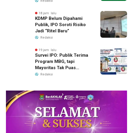
NU di Era Disrupsi
Redaksi
18 jam lalu
KDMP Belum Dipahami
Publik, IPO Soroti Risiko
Jadi “Ritel Baru”
Redaksi
19 jam lalu
Survei IPO: Publik Terima
Program MBG, tapi
Mayoritas Tak Puas
dengan Pengelolaannya
Redaksi