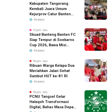
Kabupaten Tangerang
Kembali Juara Umum
Kejurprov Catur Banten
2026, Raih 24 Medali
Redaksi
12 jam lalu
Skuad Banteng Banten FC
Siap Tempur di Soekarno
Cup 2026, Bawa Misi
Harumkan Nama Banten
Redaksi
18 jam lalu
Ribuan Warga Kelapa Dua
Meriahkan Jalan Sehat
Sambut HUT ke-81 RI
Redaksi
18 jam lalu
PCNU Tangsel Gelar
Halaqoh Transformasi
Digital, Bahas Masa Depan