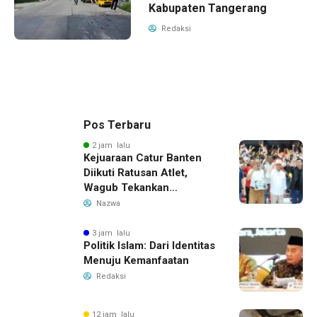
Kabupaten Tangerang
Redaksi
Pos Terbaru
2 jam lalu
Kejuaraan Catur Banten
Diikuti Ratusan Atlet,
Wagub Tekankan
Pembinaan Dini
Nazwa
3 jam lalu
Politik Islam: Dari Identitas
Menuju Kemanfaatan
Redaksi
12 jam lalu