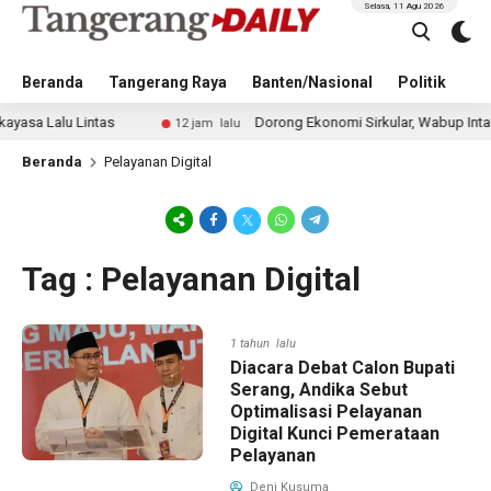
Selasa, 11 Agu 2026
Beranda
Tangerang Raya
Banten/Nasional
Politik
Pe
 Lalu Lintas
Dorong Ekonomi Sirkular, Wabup Intan Min
12 jam lalu
Beranda
Pelayanan Digital
Tag : Pelayanan Digital
1 tahun lalu
Diacara Debat Calon Bupati
Serang, Andika Sebut
Optimalisasi Pelayanan
Digital Kunci Pemerataan
Pelayanan
Deni Kusuma