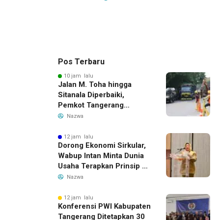
Pos Terbaru
10 jam lalu
Jalan M. Toha hingga
Sitanala Diperbaiki,
Pemkot Tangerang
Siapkan Rekayasa Lalu
Nazwa
Lintas
12 jam lalu
Dorong Ekonomi Sirkular,
Wabup Intan Minta Dunia
Usaha Terapkan Prinsip 3R
dalam Pengelolaan Limbah
Nazwa
12 jam lalu
Konferensi PWI Kabupaten
Tangerang Ditetapkan 30