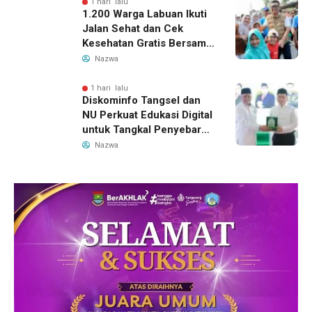
1 hari lalu
1.200 Warga Labuan Ikuti
Jalan Sehat dan Cek
Kesehatan Gratis Bersama
Gubernur Banten
Nazwa
1 hari lalu
Diskominfo Tangsel dan
NU Perkuat Edukasi Digital
untuk Tangkal Penyebaran
Hoaks
Nazwa