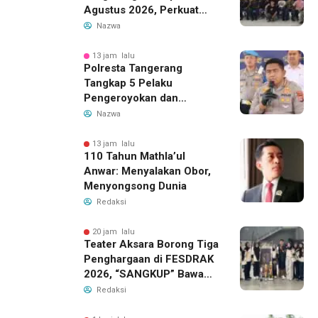
Agustus 2026, Perkuat
Demokrasi dan Soliditas
Nazwa
13 jam lalu
Polresta Tangerang
Tangkap 5 Pelaku
Pengeroyokan dan
Kekerasan Seksual di
Nazwa
Panongan
13 jam lalu
110 Tahun Mathla’ul
Anwar: Menyalakan Obor,
Menyongsong Dunia
Redaksi
20 jam lalu
Teater Aksara Borong Tiga
Penghargaan di FESDRAK
2026, “SANGKUP” Bawa
Pulang Juara 2 Grup
Redaksi
Teater Terbaik