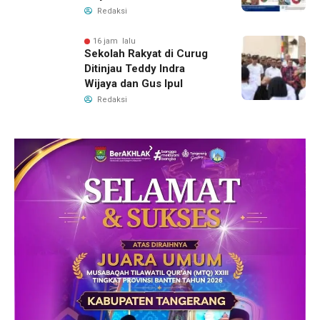
dengan Pengelolaannya
Redaksi
16 jam lalu
Sekolah Rakyat di Curug
Ditinjau Teddy Indra
Wijaya dan Gus Ipul
Redaksi