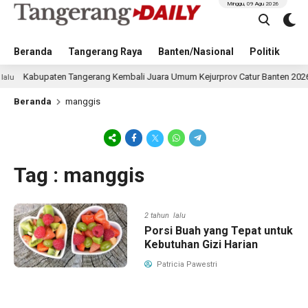
Minggu, 09 Agu 2026
Beranda
Tangerang Raya
Banten/Nasional
Politik
Pe
Kabupaten Tangerang Kembali Juara Umum Kejurprov Catur Banten 2026, Rai
Beranda
manggis
Tag : manggis
2 tahun lalu
Porsi Buah yang Tepat untuk
Kebutuhan Gizi Harian
Patricia Pawestri