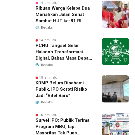
14 jam lalu
Ribuan Warga Kelapa Dua
Meriahkan Jalan Sehat
Sambut HUT ke-81 RI
Redaksi
14 jam lalu
PCNU Tangsel Gelar
Halaqoh Transformasi
Digital, Bahas Masa Depan
NU di Era Disrupsi
Redaksi
15 jam lalu
KDMP Belum Dipahami
Publik, IPO Soroti Risiko
Jadi “Ritel Baru”
Redaksi
16 jam lalu
Survei IPO: Publik Terima
Program MBG, tapi
Mayoritas Tak Puas