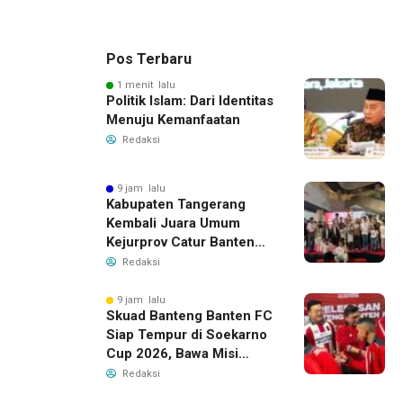
Pos Terbaru
1 menit lalu
Politik Islam: Dari Identitas
Menuju Kemanfaatan
Redaksi
9 jam lalu
Kabupaten Tangerang
Kembali Juara Umum
Kejurprov Catur Banten
2026, Raih 24 Medali
Redaksi
9 jam lalu
Skuad Banteng Banten FC
Siap Tempur di Soekarno
Cup 2026, Bawa Misi
Harumkan Nama Banten
Redaksi