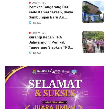
20 jam lalu
Pemkot Tangerang Beri
Kado Kemerdekaan, Biaya
Sambungan Baru Air
Bersih Dipangkas Jadi
Nazwa
Rp237 Ribu
20 jam lalu
Kurangi Beban TPA
Jatiwaringin, Pemkab
Tangerang Siapkan TPS3R
Baru di Tigaraksa
Nazwa