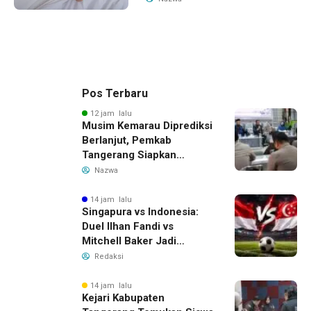
Pos Terbaru
12 jam lalu
Musim Kemarau Diprediksi
Berlanjut, Pemkab
Tangerang Siapkan
Langkah Antisipasi Krisis
Nazwa
Air Bersih
14 jam lalu
Singapura vs Indonesia:
Duel Ilhan Fandi vs
Mitchell Baker Jadi
Sorotan di Piala AFF 2026
Redaksi
14 jam lalu
Kejari Kabupaten