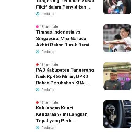
Tangerang Temukan Siswa
Fiktif dalam Penyidikan
Dana BOP PKBM
Redaksi
18 jam lalu
Timnas Indonesia vs
Singapura: Misi Garuda
Akhiri Rekor Buruk Demi
Tiket Semifinal Piala AFF
Redaksi
2026
18 jam lalu
PAD Kabupaten Tangerang
Naik Rp466 Miliar, DPRD
Bahas Perubahan KUA-
PPAS 2026
Redaksi
18 jam lalu
Kehilangan Kunci
Kendaraan? Ini Langkah
Tepat yang Perlu
Dilakukan
Redaksi