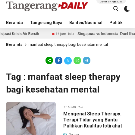
Jumat, 07 Agu 2026
Beranda
Tangerang Raya
Banten/Nasional
Politik
Pe
risis Air Bersih
Singapura vs Indonesia: Duel Ilhan Fand
14 jam lalu
Beranda
manfaat sleep therapy bagi kesehatan mental
Tag : manfaat sleep therapy
bagi kesehatan mental
11 bulan lalu
Mengenal Sleep Therapy:
Terapi Tidur yang Bantu
Pulihkan Kualitas Istirahat
Nazwa