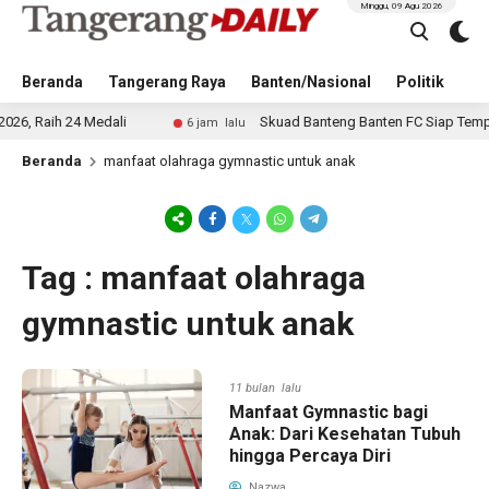
Minggu, 09 Agu 2026
Beranda
Tangerang Raya
Banten/Nasional
Politik
Pe
Raih 24 Medali
Skuad Banteng Banten FC Siap Tempur d
6 jam lalu
Beranda
manfaat olahraga gymnastic untuk anak
Tag : manfaat olahraga
gymnastic untuk anak
11 bulan lalu
Manfaat Gymnastic bagi
Anak: Dari Kesehatan Tubuh
hingga Percaya Diri
Nazwa