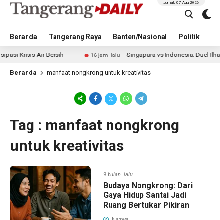
Jumat, 07 Agu 2026
Beranda
Tangerang Raya
Banten/Nasional
Politik
Pe
 Krisis Air Bersih
Singapura vs Indonesia: Duel Ilhan Fa
16 jam lalu
Beranda
manfaat nongkrong untuk kreativitas
Tag : manfaat nongkrong
untuk kreativitas
9 bulan lalu
Budaya Nongkrong: Dari
Gaya Hidup Santai Jadi
Ruang Bertukar Pikiran
Nazwa