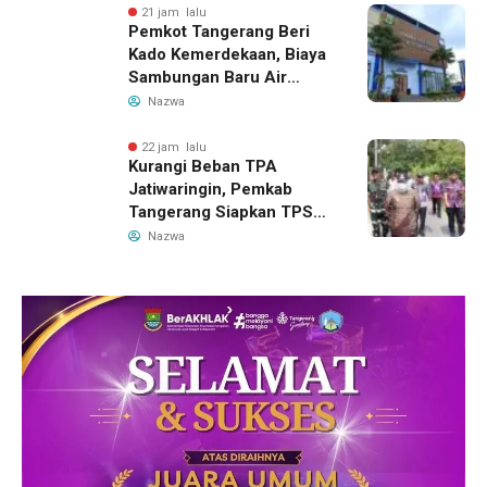
21 jam lalu
Pemkot Tangerang Beri
Kado Kemerdekaan, Biaya
Sambungan Baru Air
Bersih Dipangkas Jadi
Nazwa
Rp237 Ribu
22 jam lalu
Kurangi Beban TPA
Jatiwaringin, Pemkab
Tangerang Siapkan TPS3R
Baru di Tigaraksa
Nazwa