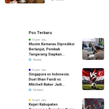
Pos Terbaru
13 jam lalu
Musim Kemarau Diprediksi
Berlanjut, Pemkab
Tangerang Siapkan
Langkah Antisipasi Krisis
Nazwa
Air Bersih
16 jam lalu
Singapura vs Indonesia:
Duel Ilhan Fandi vs
Mitchell Baker Jadi
Sorotan di Piala AFF 2026
Redaksi
16 jam lalu
Kejari Kabupaten