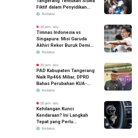
Tangerang Temukan Siswa
Fiktif dalam Penyidikan
Dana BOP PKBM
Redaksi
20 jam lalu
Timnas Indonesia vs
Singapura: Misi Garuda
Akhiri Rekor Buruk Demi
Tiket Semifinal Piala AFF
Redaksi
2026
20 jam lalu
PAD Kabupaten Tangerang
Naik Rp466 Miliar, DPRD
Bahas Perubahan KUA-
PPAS 2026
Redaksi
20 jam lalu
Kehilangan Kunci
Kendaraan? Ini Langkah
Tepat yang Perlu
Dilakukan
Redaksi