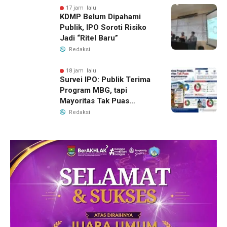
17 jam lalu
KDMP Belum Dipahami
Publik, IPO Soroti Risiko
Jadi “Ritel Baru”
Redaksi
18 jam lalu
Survei IPO: Publik Terima
Program MBG, tapi
Mayoritas Tak Puas
dengan Pengelolaannya
Redaksi