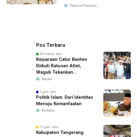
Patricia Pawestri
Pos Terbaru
55 menit lalu
Kejuaraan Catur Banten
Diikuti Ratusan Atlet,
Wagub Tekankan
Pembinaan Dini
Nazwa
1 jam lalu
Politik Islam: Dari Identitas
Menuju Kemanfaatan
Redaksi
11 jam lalu
Kabupaten Tangerang