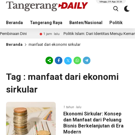
Minggu, 09 Agu 2026
Beranda
Tangerang Raya
Banten/Nasional
Politik
Pe
inaan Dini
Politik Islam: Dari Identitas Menuju Kemanfaat
1 jam lalu
Beranda
manfaat dari ekonomi sirkular
Tag : manfaat dari ekonomi
sirkular
1 tahun lalu
Ekonomi Sirkular: Konsep
dan Manfaat dari Peluang
Bisnis Berkelanjutan di Era
Modern