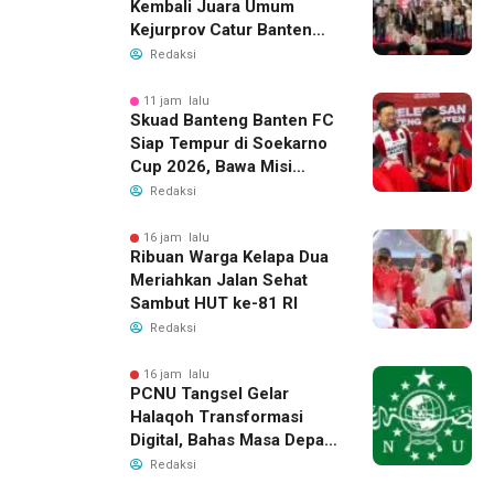
Kembali Juara Umum
Kejurprov Catur Banten
2026, Raih 24 Medali
Redaksi
11 jam lalu
Skuad Banteng Banten FC
Siap Tempur di Soekarno
Cup 2026, Bawa Misi
Harumkan Nama Banten
Redaksi
16 jam lalu
Ribuan Warga Kelapa Dua
Meriahkan Jalan Sehat
Sambut HUT ke-81 RI
Redaksi
16 jam lalu
PCNU Tangsel Gelar
Halaqoh Transformasi
Digital, Bahas Masa Depan
NU di Era Disrupsi
Redaksi