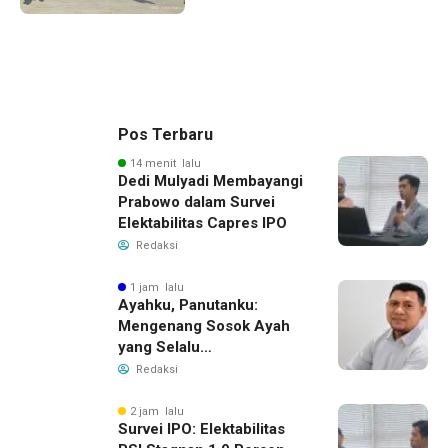
Pos Terbaru
14 menit lalu
Dedi Mulyadi Membayangi
Prabowo dalam Survei
Elektabilitas Capres IPO
Redaksi
1 jam lalu
Ayahku, Panutanku:
Mengenang Sosok Ayah
yang Selalu
Membersamaiku
Redaksi
2 jam lalu
Survei IPO: Elektabilitas