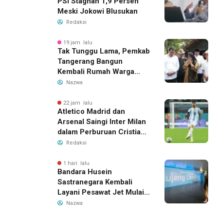
PSI Stagnan 1,9 Persen
Meski Jokowi Blusukan
Redaksi
19 jam lalu
Tak Tunggu Lama, Pemkab
Tangerang Bangun
Kembali Rumah Warga
yang Roboh Akibat Puting
Nazwa
Beliung
22 jam lalu
Atletico Madrid dan
Arsenal Saingi Inter Milan
dalam Perburuan Cristian
Romero, Transfer Bek
Redaksi
Tottenham Memanas
1 hari lalu
Bandara Husein
Sastranegara Kembali
Layani Pesawat Jet Mulai
14 Agustus 2026, Garuda
Nazwa
Indonesia Buka Rute