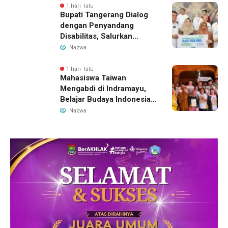
Bandung-Denpasar
1 hari lalu
Bupati Tangerang Dialog
dengan Penyandang
Disabilitas, Salurkan
Bantuan dan Tampung
Nazwa
Aspirasi
1 hari lalu
Mahasiswa Taiwan
Mengabdi di Indramayu,
Belajar Budaya Indonesia
dan Edukasi Pekerja
Nazwa
Migran