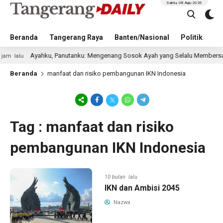
Sabtu, 08 Agu 2026
Beranda
Tangerang Raya
Banten/Nasional
Politik
Pe
Ayahku, Panutanku: Mengenang Sosok Ayah yang Selalu Membersamaik
lu
Beranda
manfaat dan risiko pembangunan IKN Indonesia
Tag : manfaat dan risiko
pembangunan IKN Indonesia
10 bulan lalu
IKN dan Ambisi 2045
Nazwa