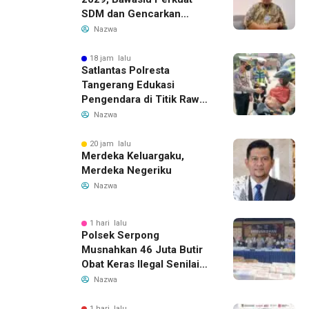
SDM dan Gencarkan
Pendidikan Demokrasi
Nazwa
bagi Generasi Muda
18 jam lalu
Satlantas Polresta
Tangerang Edukasi
Pengendara di Titik Rawan
Kecelakaan Lewat
Nazwa
Program Si Caka
20 jam lalu
Merdeka Keluargaku,
Merdeka Negeriku
Nazwa
1 hari lalu
Polsek Serpong
Musnahkan 46 Juta Butir
Obat Keras Ilegal Senilai
Rp230 Miliar
Nazwa
1 hari lalu