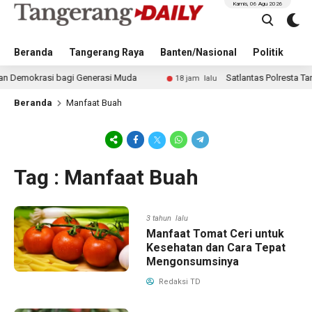
Kamis, 06 Agu 2026
Beranda
Tangerang Raya
Banten/Nasional
Politik
Pe
okrasi bagi Generasi Muda
Satlantas Polresta Tangera
18 jam lalu
Beranda
Manfaat Buah
Tag : Manfaat Buah
3 tahun lalu
Manfaat Tomat Ceri untuk
Kesehatan dan Cara Tepat
Mengonsumsinya
Redaksi TD