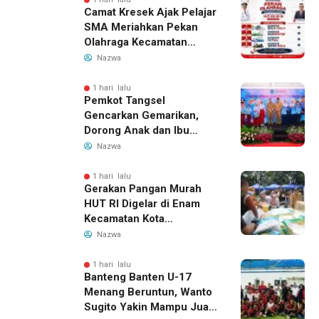
Camat Kresek Ajak Pelajar
SMA Meriahkan Pekan
Olahraga Kecamatan
Kresek 2026
Nazwa
1 hari lalu
Pemkot Tangsel
Gencarkan Gemarikan,
Dorong Anak dan Ibu
Hamil Penuhi Protein
Nazwa
Hewani
1 hari lalu
Gerakan Pangan Murah
HUT RI Digelar di Enam
Kecamatan Kota
Tangerang, Catat
Nazwa
Jadwalnya
1 hari lalu
Banteng Banten U-17
Menang Beruntun, Wanto
Sugito Yakin Mampu Juara