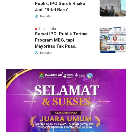
Publik, IPO Soroti Risiko
Jadi “Ritel Baru”
Redaksi
21 jam lalu
Survei IPO: Publik Terima
Program MBG, tapi
Mayoritas Tak Puas
dengan Pengelolaannya
Redaksi