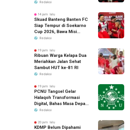
2026, Raih 24 Medali
Redaksi
14 jam lalu
Skuad Banteng Banten FC
Siap Tempur di Soekarno
Cup 2026, Bawa Misi
Harumkan Nama Banten
Redaksi
19 jam lalu
Ribuan Warga Kelapa Dua
Meriahkan Jalan Sehat
Sambut HUT ke-81 RI
Redaksi
19 jam lalu
PCNU Tangsel Gelar
Halaqoh Transformasi
Digital, Bahas Masa Depan
NU di Era Disrupsi
Redaksi
20 jam lalu
KDMP Belum Dipahami