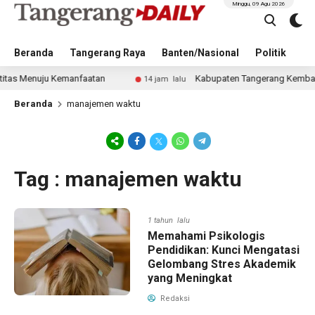
Minggu, 09 Agu 2026
Beranda
Tangerang Raya
Banten/Nasional
Politik
Pe
as Menuju Kemanfaatan
Kabupaten Tangerang Kembali Juar
14 jam lalu
Beranda
manajemen waktu
Tag : manajemen waktu
1 tahun lalu
Memahami Psikologis
Pendidikan: Kunci Mengatasi
Gelombang Stres Akademik
yang Meningkat
Redaksi