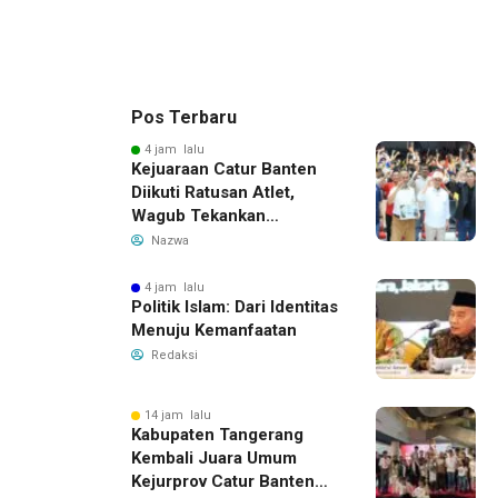
Pos Terbaru
4 jam lalu
Kejuaraan Catur Banten
Diikuti Ratusan Atlet,
Wagub Tekankan
Pembinaan Dini
Nazwa
4 jam lalu
Politik Islam: Dari Identitas
Menuju Kemanfaatan
Redaksi
14 jam lalu
Kabupaten Tangerang
Kembali Juara Umum
Kejurprov Catur Banten