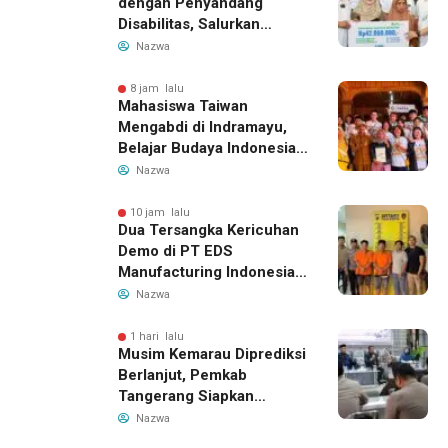
dengan Penyandang
Disabilitas, Salurkan
Bantuan dan Tampung
Nazwa
Aspirasi
8 jam lalu
Mahasiswa Taiwan
Mengabdi di Indramayu,
Belajar Budaya Indonesia
dan Edukasi Pekerja
Nazwa
Migran
10 jam lalu
Dua Tersangka Kericuhan
Demo di PT EDS
Manufacturing Indonesia
Ditahan, Polda Banten
Nazwa
Ungkap Motif Perebutan
Pengelolaan Limbah
1 hari lalu
Musim Kemarau Diprediksi
Berlanjut, Pemkab
Tangerang Siapkan
Langkah Antisipasi Krisis
Nazwa
Air Bersih