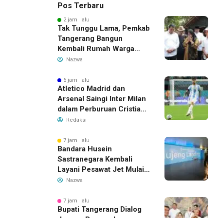
Pos Terbaru
2 jam lalu
Tak Tunggu Lama, Pemkab
Tangerang Bangun
Kembali Rumah Warga
yang Roboh Akibat Puting
Nazwa
Beliung
6 jam lalu
Atletico Madrid dan
Arsenal Saingi Inter Milan
dalam Perburuan Cristian
Romero, Transfer Bek
Redaksi
Tottenham Memanas
7 jam lalu
Bandara Husein
Sastranegara Kembali
Layani Pesawat Jet Mulai
14 Agustus 2026, Garuda
Nazwa
Indonesia Buka Rute
Bandung-Denpasar
7 jam lalu
Bupati Tangerang Dialog