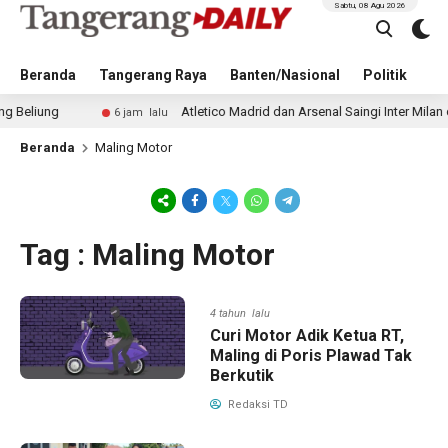
Sabtu, 08 Agu 2026
Beranda
Tangerang Raya
Banten/Nasional
Politik
Pe
ng
Atletico Madrid dan Arsenal Saingi Inter Milan dalam
6 jam lalu
Beranda
Maling Motor
Tag : Maling Motor
4 tahun lalu
Curi Motor Adik Ketua RT,
Maling di Poris Plawad Tak
Berkutik
Redaksi TD