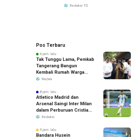
Redaksi TD
Pos Terbaru
4 jam lalu
Tak Tunggu Lama, Pemkab
Tangerang Bangun
Kembali Rumah Warga
yang Roboh Akibat Puting
Nazwa
Beliung
8 jam lalu
Atletico Madrid dan
Arsenal Saingi Inter Milan
dalam Perburuan Cristian
Romero, Transfer Bek
Redaksi
Tottenham Memanas
9 jam lalu
Bandara Husein