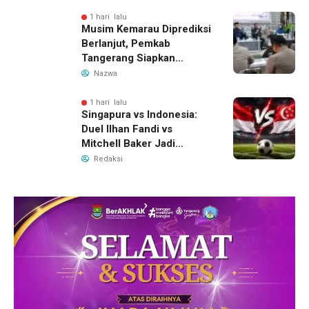
Ungkap Motif Perebutan
Pengelolaan Limbah
1 hari lalu
Musim Kemarau Diprediksi
Berlanjut, Pemkab
Tangerang Siapkan
Langkah Antisipasi Krisis
Nazwa
Air Bersih
1 hari lalu
Singapura vs Indonesia:
Duel Ilhan Fandi vs
Mitchell Baker Jadi
Sorotan di Piala AFF 2026
Redaksi