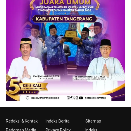
Redaksi & Kontak
Indeks Berita
Sitemap
Pedoman Media
Privacy Policy
Indeks