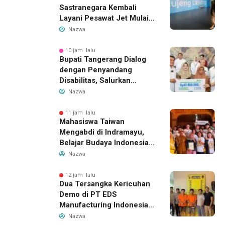
Sastranegara Kembali
Layani Pesawat Jet Mulai
14 Agustus 2026, Garuda
Nazwa
Indonesia Buka Rute
Bandung-Denpasar
10 jam lalu
Bupati Tangerang Dialog
dengan Penyandang
Disabilitas, Salurkan
Bantuan dan Tampung
Nazwa
Aspirasi
11 jam lalu
Mahasiswa Taiwan
Mengabdi di Indramayu,
Belajar Budaya Indonesia
dan Edukasi Pekerja
Nazwa
Migran
12 jam lalu
Dua Tersangka Kericuhan
Demo di PT EDS
Manufacturing Indonesia
Ditahan, Polda Banten
Nazwa