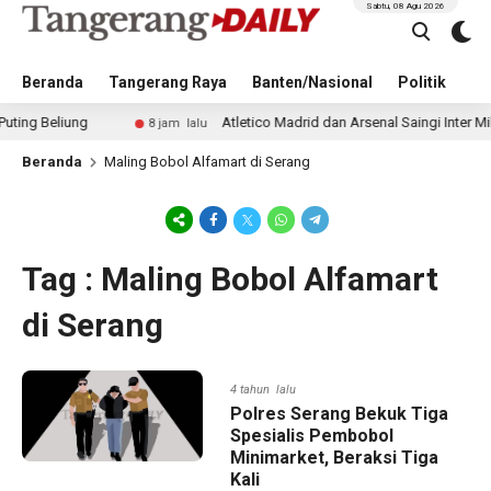
Sabtu, 08 Agu 2026
Beranda
Tangerang Raya
Banten/Nasional
Politik
Pe
Beliung
Atletico Madrid dan Arsenal Saingi Inter Milan 
8 jam lalu
Beranda
Maling Bobol Alfamart di Serang
Tag : Maling Bobol Alfamart
di Serang
4 tahun lalu
Polres Serang Bekuk Tiga
Spesialis Pembobol
Minimarket, Beraksi Tiga
Kali