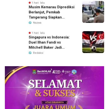
Pengelolaan Limbah
1 hari lalu
Musim Kemarau Diprediksi
Berlanjut, Pemkab
Tangerang Siapkan
Langkah Antisipasi Krisis
Nazwa
Air Bersih
1 hari lalu
Singapura vs Indonesia:
Duel Ilhan Fandi vs
Mitchell Baker Jadi
Sorotan di Piala AFF 2026
Redaksi