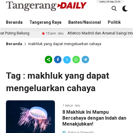
Sabtu, 08 Agu 2026
Beranda
Tangerang Raya
Banten/Nasional
Politik
Pe
ng Beliung
Atletico Madrid dan Arsenal Saingi Inter Mi
13 jam lalu
Beranda
makhluk yang dapat mengeluarkan cahaya
Tag : makhluk yang dapat
mengeluarkan cahaya
1 tahun lalu
8 Makhluk Ini Mampu
Bercahaya dengan Indah dan
Menakjubkan!
Patricia Pawestri