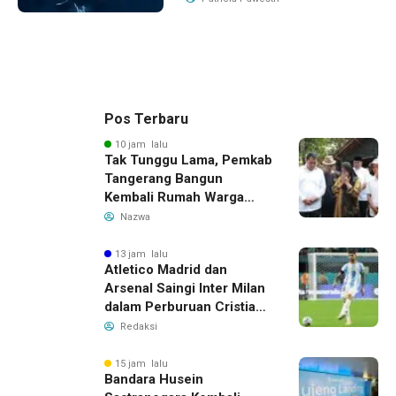
Pos Terbaru
10 jam lalu
Tak Tunggu Lama, Pemkab
Tangerang Bangun
Kembali Rumah Warga
yang Roboh Akibat Puting
Nazwa
Beliung
13 jam lalu
Atletico Madrid dan
Arsenal Saingi Inter Milan
dalam Perburuan Cristian
Romero, Transfer Bek
Redaksi
Tottenham Memanas
15 jam lalu
Bandara Husein