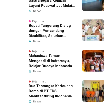
Sastranegara Kembali
Layani Pesawat Jet Mulai
14 Agustus 2026, Garuda
Nazwa
Indonesia Buka Rute
Bandung-Denpasar
15 jam lalu
Bupati Tangerang Dialog
dengan Penyandang
Disabilitas, Salurkan
Bantuan dan Tampung
Nazwa
Aspirasi
16 jam lalu
Mahasiswa Taiwan
Mengabdi di Indramayu,
Belajar Budaya Indonesia
dan Edukasi Pekerja
Nazwa
Migran
18 jam lalu
Dua Tersangka Kericuhan
Demo di PT EDS
Manufacturing Indonesia
Ditahan, Polda Banten
Nazwa
Ungkap Motif Perebutan