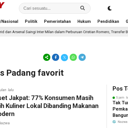
/Nasional
Politik
Pemerintahan
Hukum
Pendidikan
G
 Inter Milan dalam Perburuan Cristian Romero, Transfer Bek Tottenham Meman
s Padang favorit
Pos T
ulan lalu
set Jakpat: 77% Konsumen Masih
5 jam l
Tak Tu
lih Kuliner Lokal Dibanding Makanan
Pemka
dern
Bangun
Warga 
Nazwa
azwa
Akibat 