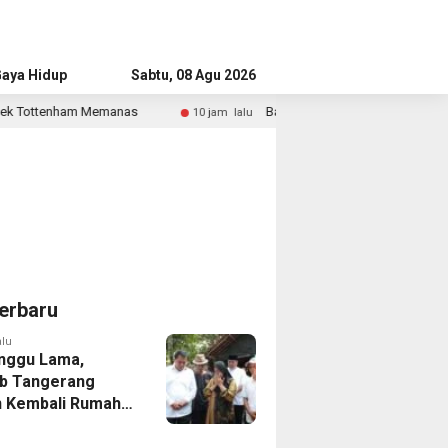
aya Hidup
Advertorial
Sabtu, 08 Agu 2026
as
Bandara Husein Sastranegara Kembali Layani Pesawat
10 jam lalu
erbaru
alu
nggu Lama,
b Tangerang
 Kembali Rumah
yang Roboh
Puting Beliung