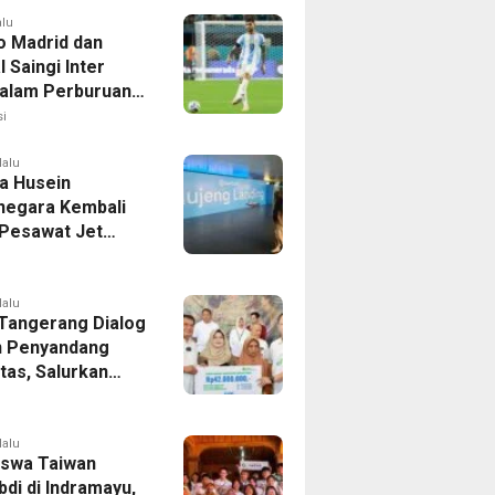
alu
co Madrid dan
 Saingi Inter
dalam Perburuan
an Romero,
i
er Bek Tottenham
as
lalu
a Husein
negara Kembali
 Pesawat Jet
14 Agustus 2026,
 Indonesia Buka
andung-Denpasar
lalu
 Tangerang Dialog
 Penyandang
itas, Salurkan
n dan Tampung
si
lalu
swa Taiwan
di di Indramayu,