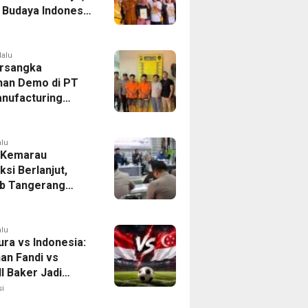
r Budaya Indonesia
ukasi Pekerja
lalu
rsangka
han Demo di PT
nufacturing
ia Ditahan, Polda
 Ungkap Motif
tan Pengelolaan
alu
 Kemarau
ksi Berlanjut,
b Tangerang
n Langkah
asi Krisis Air
alu
ura vs Indonesia:
han Fandi vs
l Baker Jadi
 di Piala AFF
i