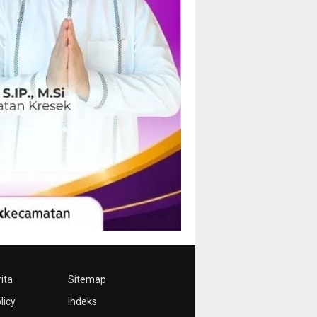
ita
Sitemap
licy
Indeks