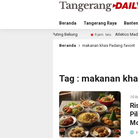
Beranda
Tangerang Raya
Banten
ibat Puting Beliung
Atletico Madrid dan Arsenal Saingi
9 jam lalu
Beranda
makanan khas Padang favorit
Tag : makanan kha
10 b
Ri
Pi
Mo
N