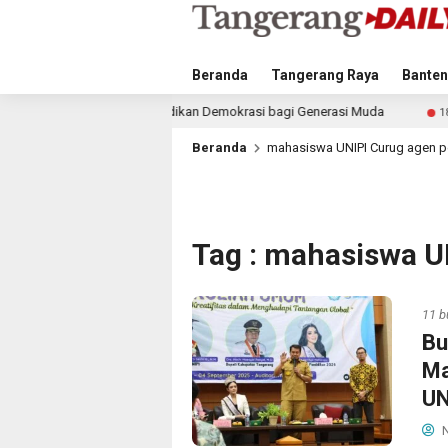
Beranda
Tangerang Raya
Banten
kan Pendidikan Demokrasi bagi Generasi Muda
Satlanta
18 jam lalu
Beranda
mahasiswa UNIPI Curug agen 
Tag : mahasiswa U
11 b
Bu
Ma
UN
N