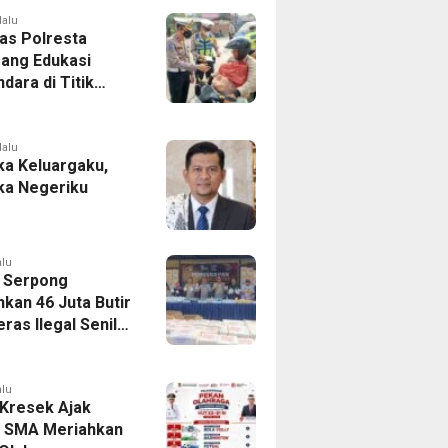
lalu
tas Polresta
ang Edukasi
dara di Titik
Kecelakaan
Program Si Caka
lalu
a Keluargaku,
a Negeriku
alu
 Serpong
kan 46 Juta Butir
ras Ilegal Senilai
iliar
alu
Kresek Ajak
r SMA Meriahkan