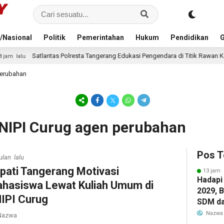
/Nasional
Politik
Pemerintahan
Hukum
Pendidikan
G
s Polresta Tangerang Edukasi Pengendara di Titik Rawan Kecelakaan Lewat P
perubahan
NIPI Curug agen perubahan
Pos T
ulan lalu
pati Tangerang Motivasi
13 jam 
Hadapi
hasiswa Lewat Kuliah Umum di
2029, 
IPI Curug
SDM da
Pendid
Nazwa
azwa
bagi G