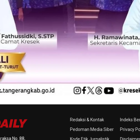
Redaksi & Kontak
Indeks Ber
Pedoman Media Siber
Privacy Po
raksa No. 88,
Kode Etik Jurnalistik
Disclaime