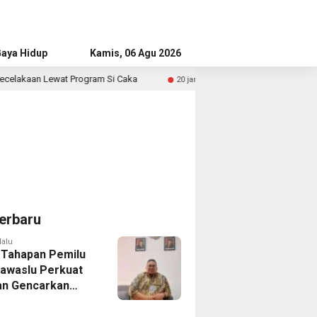
aya Hidup
Advertorial
Kamis, 06 Agu 2026
rogram Si Caka
Merdeka Keluargaku, Merdeka Negeriku
20 jam lalu
erbaru
lalu
 Tahapan Pemilu
Bawaslu Perkuat
n Gencarkan
ikan Demokrasi
enerasi Muda