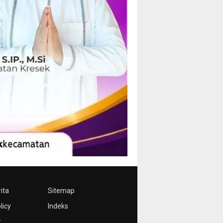
ita
Sitemap
licy
Indeks
r