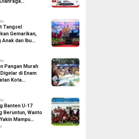
Olahraga
tan Kresek 2026
alu
 Tangsel
kan Gemarikan,
 Anak dan Ibu
Penuhi Protein
i
alu
n Pangan Murah
 Digelar di Enam
tan Kota
ang, Catat
nya
alu
g Banten U-17
 Beruntun, Wanto
 Yakin Mampu
Soekarno Cup
i