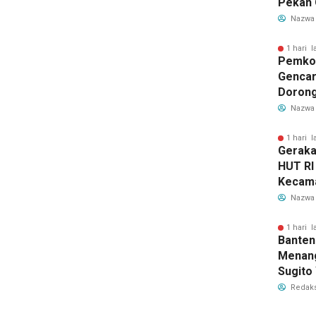
Pekan 
Kecama
Nazwa
1 hari l
Pemkot
Gencar
Dorong
Hamil 
Nazwa
Hewan
1 hari l
Geraka
HUT RI
Kecama
Tanger
Nazwa
Jadwal
1 hari l
Banten
Menang
Sugito
Juara 
Redaks
2026