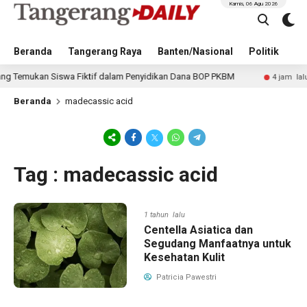
Kamis, 06 Agu 2026
Beranda
Tangerang Raya
Banten/Nasional
Politik
Pe
emukan Siswa Fiktif dalam Penyidikan Dana BOP PKBM
Tim
4 jam lalu
Beranda
madecassic acid
Tag : madecassic acid
1 tahun lalu
Centella Asiatica dan
Segudang Manfaatnya untuk
Kesehatan Kulit
Patricia Pawestri