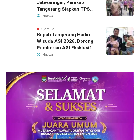
Jatiwaringin, Pemkab
Tangerang Siapkan TPS3R
Baru di Tigaraksa
Nazwa
6 jam lalu
Bupati Tangerang Hadiri
Wisuda ASI 2026, Dorong
Pemberian ASI Eksklusif
untuk Wujudkan Generasi
Nazwa
Sehat