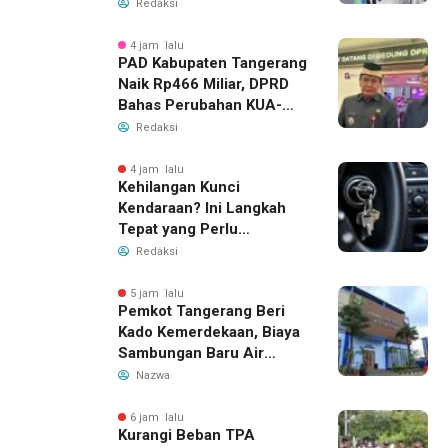
Tiket Semifinal Piala AFF
Redaksi
2026
4 jam lalu
PAD Kabupaten Tangerang
Naik Rp466 Miliar, DPRD
Bahas Perubahan KUA-
PPAS 2026
Redaksi
4 jam lalu
Kehilangan Kunci
Kendaraan? Ini Langkah
Tepat yang Perlu
Dilakukan
Redaksi
5 jam lalu
Pemkot Tangerang Beri
Kado Kemerdekaan, Biaya
Sambungan Baru Air
Bersih Dipangkas Jadi
Nazwa
Rp237 Ribu
6 jam lalu
Kurangi Beban TPA