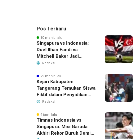
Pos Terbaru
10 menit lalu
Singapura vs Indonesia:
Duel Ilhan Fandi vs
Mitchell Baker Jadi
Sorotan di Piala AFF 2026
Redaksi
29 menit lalu
Kejari Kabupaten
Tangerang Temukan Siswa
Fiktif dalam Penyidikan
Dana BOP PKBM
Redaksi
4 jam lalu
Timnas Indonesia vs
Singapura: Misi Garuda
Akhiri Rekor Buruk Demi