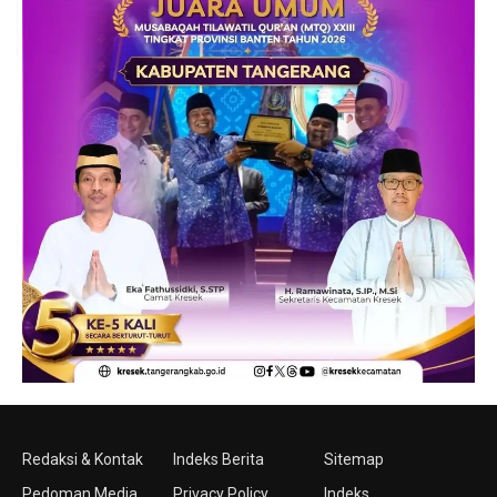
Redaksi & Kontak
Indeks Berita
Sitemap
Pedoman Media
Privacy Policy
Indeks