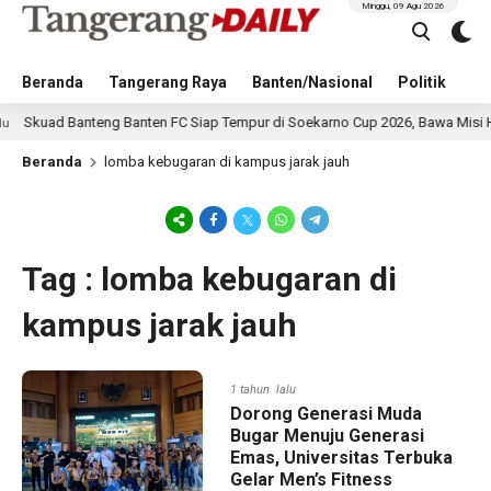
Minggu, 09 Agu 2026
Beranda
Tangerang Raya
Banten/Nasional
Politik
Pe
kuad Banteng Banten FC Siap Tempur di Soekarno Cup 2026, Bawa Misi Har
Beranda
lomba kebugaran di kampus jarak jauh
Tag : lomba kebugaran di
kampus jarak jauh
1 tahun lalu
Dorong Generasi Muda
Bugar Menuju Generasi
Emas, Universitas Terbuka
Gelar Men’s Fitness