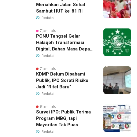
Meriahkan Jalan Sehat
Sambut HUT ke-81 RI
Redaksi
7 jam lalu
PCNU Tangsel Gelar
Halaqoh Transformasi
Digital, Bahas Masa Depan
NU di Era Disrupsi
Redaksi
7 jam lalu
KDMP Belum Dipahami
Publik, IPO Soroti Risiko
Jadi “Ritel Baru”
Redaksi
8 jam lalu
Survei IPO: Publik Terima
Program MBG, tapi
Mayoritas Tak Puas
dengan Pengelolaannya
Redaksi