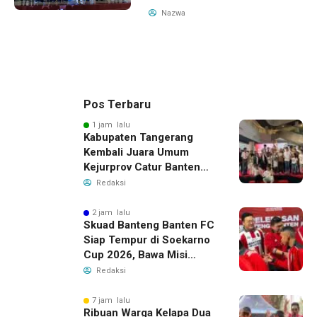
Nazwa
Pos Terbaru
1 jam lalu
Kabupaten Tangerang
Kembali Juara Umum
Kejurprov Catur Banten
2026, Raih 24 Medali
Redaksi
2 jam lalu
Skuad Banteng Banten FC
Siap Tempur di Soekarno
Cup 2026, Bawa Misi
Harumkan Nama Banten
Redaksi
7 jam lalu
Ribuan Warga Kelapa Dua