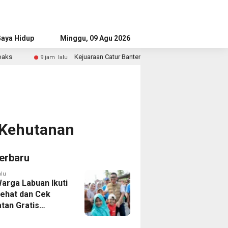
aya Hidup
Advertorial
Minggu, 09 Agu 2026
Kejuaraan Catur Banten Diikuti Ratusan Atlet, Wagub Tekankan Pembin
m lalu
 Kehutanan
erbaru
alu
Warga Labuan Ikuti
Sehat dan Cek
tan Gratis
a Gubernur