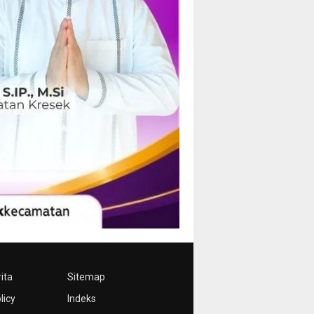
ita
Sitemap
licy
Indeks