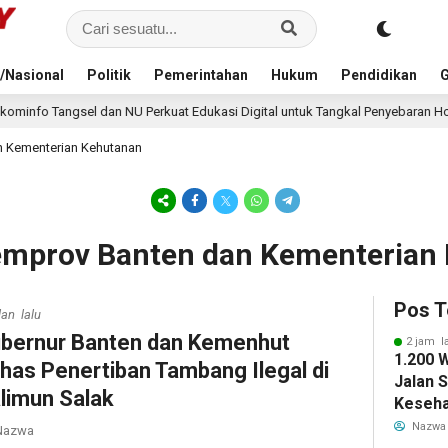
/Nasional
Politik
Pemerintahan
Hukum
Pendidikan
G
an NU Perkuat Edukasi Digital untuk Tangkal Penyebaran Hoaks
9 ja
n Kementerian Kehutanan
Pemprov Banten dan Kementerian
Pos T
lan lalu
bernur Banten dan Kemenhut
2 jam l
1.200 
has Penertiban Tambang Ilegal di
Jalan 
limun Salak
Keseha
Bersam
Nazwa
azwa
Banten