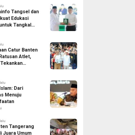
alu
info Tangsel dan
kuat Edukasi
 untuk Tangkal
aran Hoaks
alu
aan Catur Banten
 Ratusan Atlet,
 Tekankan
aan Dini
lalu
 Islam: Dari
tas Menuju
faatan
i
lalu
ten Tangerang
i Juara Umum