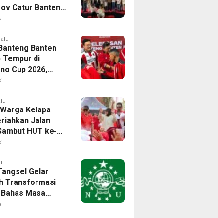
rov Catur Banten
aih 24 Medali
i
lalu
Banteng Banten
p Tempur di
no Cup 2026,
isi Harumkan
i
Banten
alu
 Warga Kelapa
riahkan Jalan
Sambut HUT ke-81
i
alu
angsel Gelar
h Transformasi
l, Bahas Masa
NU di Era Disrupsi
i