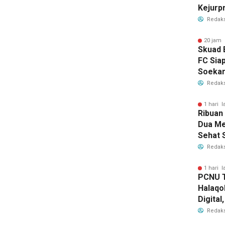
Kejurp
2026, R
Redaks
20 jam 
Skuad 
FC Sia
Soekar
Bawa M
Redaks
Nama 
1 hari l
Ribuan
Dua Me
Sehat 
RI
Redaks
1 hari l
PCNU T
Halaqo
Digita
Depan 
Redaks