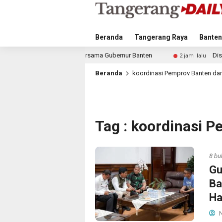
Beranda
Tangerang Raya
Banten
tan Gratis Bersama Gubernur Banten
Diskominfo Tangsel d
2 jam lalu
Beranda
koordinasi Pemprov Banten da
Tag : koordinasi 
8 bu
Gu
Ba
Ha
N