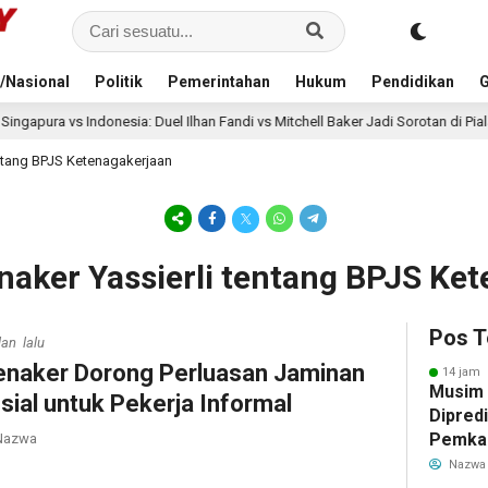
/Nasional
Politik
Pemerintahan
Hukum
Pendidikan
G
sia: Duel Ilhan Fandi vs Mitchell Baker Jadi Sorotan di Piala AFF 2026
entang BPJS Ketenagakerjaan
naker Yassierli tentang BPJS Ke
Pos T
lan lalu
naker Dorong Perluasan Jaminan
14 jam 
Musim
sial untuk Pekerja Informal
Dipredi
Pemka
azwa
Siapka
Nazwa
Antisip