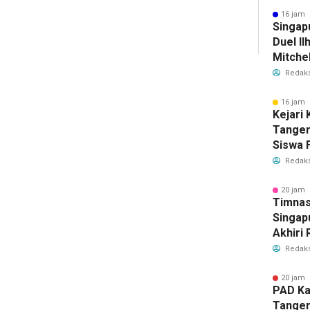
Bersih
16 jam 
Singap
Duel Il
Mitchel
Sorotan
Redaks
2026
16 jam 
Kejari
Tange
Siswa F
Penyid
Redaks
PKBM
20 jam 
Timnas
Singap
Akhiri
Tiket S
Redaks
2026
20 jam 
PAD Ka
Tanger