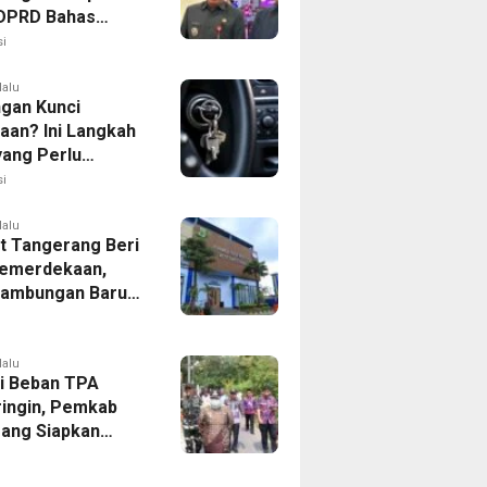
, DPRD Bahas
ahan KUA-PPAS
i
lalu
ngan Kunci
aan? Ini Langkah
yang Perlu
kan
i
lalu
 Tangerang Beri
emerdekaan,
Sambungan Baru
rsih Dipangkas
p237 Ribu
lalu
i Beban TPA
ringin, Pemkab
ang Siapkan
Baru di Tigaraksa