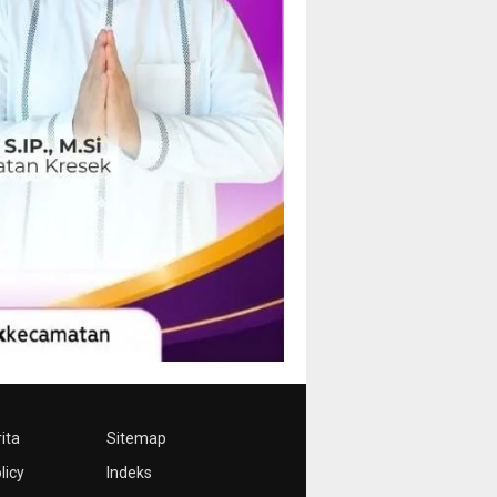
ita
Sitemap
licy
Indeks