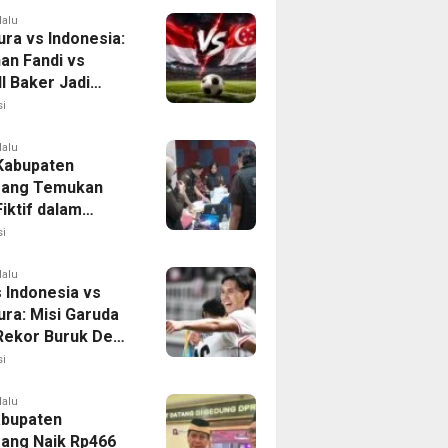
lalu
ura vs Indonesia:
han Fandi vs
l Baker Jadi
 di Piala AFF
i
lalu
 Kabupaten
rang Temukan
iktif dalam
ikan Dana BOP
i
lalu
 Indonesia vs
ura: Misi Garuda
 Rekor Buruk Demi
emifinal Piala AFF
i
lalu
bupaten
ang Naik Rp466