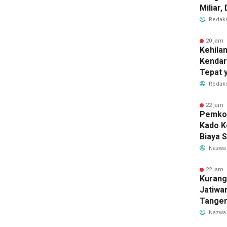
Miliar
Perub
Redaks
2026
20 jam 
Kehila
Kendar
Tepat 
Dilaku
Redaks
22 jam 
Pemkot
Kado K
Biaya 
Air Be
Nazwa
Jadi R
22 jam 
Kurang
Jatiwa
Tanger
TPS3R 
Nazwa