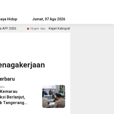
aya Hidup
Advertorial
Jumat, 07 Agu 2026
Kejari Kabupaten Tangerang Temukan Siswa Fiktif dalam Penyi
16 jam lalu
tenagakerjaan
erbaru
lalu
 Kemarau
ksi Berlanjut,
b Tangerang
n Langkah
asi Krisis Air