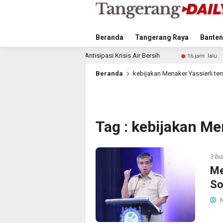
Beranda
Tangerang Raya
Banten
angkah Antisipasi Krisis Air Bersih
Singapura vs Indone
16 jam lalu
Beranda
kebijakan Menaker Yassierli t
Tag : kebijakan Me
3 bu
Me
So
N