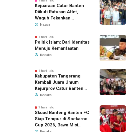
1 hari lalu
Kejuaraan Catur Banten
Diikuti Ratusan Atlet,
Wagub Tekankan
Pembinaan Dini
Nazwa
1 hari lalu
Politik Islam: Dari Identitas
Menuju Kemanfaatan
Redaksi
1 hari lalu
Kabupaten Tangerang
Kembali Juara Umum
Kejurprov Catur Banten
2026, Raih 24 Medali
Redaksi
1 hari lalu
Skuad Banteng Banten FC
Siap Tempur di Soekarno
Cup 2026, Bawa Misi
Harumkan Nama Banten
Redaksi