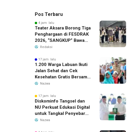
Pos Terbaru
4 jam lalu
Teater Aksara Borong Tiga
Penghargaan di FESDRAK
2026, “SANGKUP” Bawa
Pulang Juara 2 Grup
Redaksi
Teater Terbaik
17 jam lalu
1.200 Warga Labuan Ikuti
Jalan Sehat dan Cek
Kesehatan Gratis Bersama
Gubernur Banten
Nazwa
17 jam lalu
Diskominfo Tangsel dan
NU Perkuat Edukasi Digital
untuk Tangkal Penyebaran
Hoaks
Nazwa