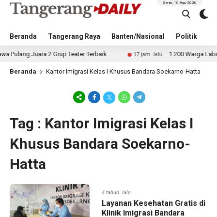
Senin, 10 Agu 2026
Beranda
Tangerang Raya
Banten/Nasional
Politik
Pe
g Juara 2 Grup Teater Terbaik
1.200 Warga Labuan Ikut
17 jam lalu
Beranda
Kantor Imigrasi Kelas I Khusus Bandara Soekarno-Hatta
Tag : Kantor Imigrasi Kelas I
Khusus Bandara Soekarno-
Hatta
4 tahun lalu
Layanan Kesehatan Gratis di
Klinik Imigrasi Bandara