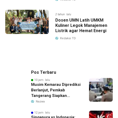
2 tahun lalu
Dosen UMN Latih UMKM
Kuliner Legok Manajemen
Listrik agar Hemat Energi
Redaksi TD
Pos Terbaru
10 jam lalu
Musim Kemarau Diprediksi
Berlanjut, Pemkab
Tangerang Siapkan
Langkah Antisipasi Krisis
Nazwa
Air Bersih
12 jam lalu
Singapura vs Indonesia: