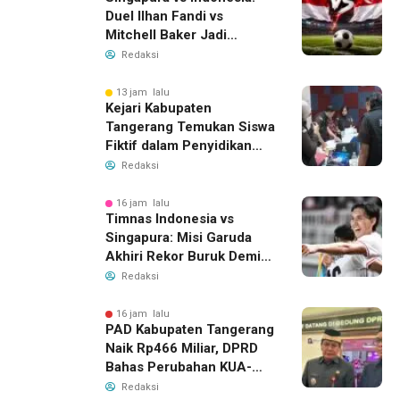
Duel Ilhan Fandi vs
Mitchell Baker Jadi
Sorotan di Piala AFF 2026
Redaksi
13 jam lalu
Kejari Kabupaten
Tangerang Temukan Siswa
Fiktif dalam Penyidikan
Dana BOP PKBM
Redaksi
16 jam lalu
Timnas Indonesia vs
Singapura: Misi Garuda
Akhiri Rekor Buruk Demi
Tiket Semifinal Piala AFF
Redaksi
2026
16 jam lalu
PAD Kabupaten Tangerang
Naik Rp466 Miliar, DPRD
Bahas Perubahan KUA-
PPAS 2026
Redaksi