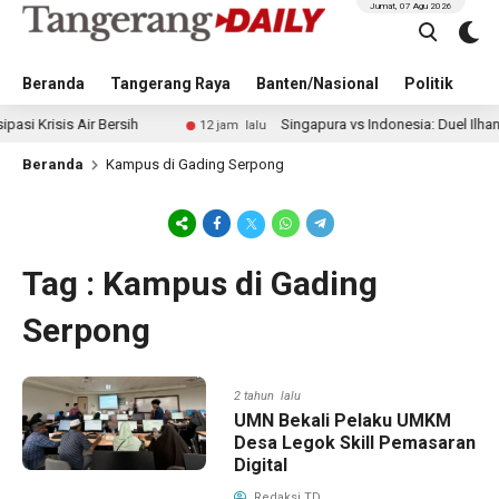
Jumat, 07 Agu 2026
Beranda
Tangerang Raya
Banten/Nasional
Politik
Pe
isis Air Bersih
Singapura vs Indonesia: Duel Ilhan Fandi
12 jam lalu
Beranda
Kampus di Gading Serpong
Tag : Kampus di Gading
Serpong
2 tahun lalu
UMN Bekali Pelaku UMKM
Desa Legok Skill Pemasaran
Digital
Redaksi TD