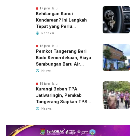
17 jam lalu
Kehilangan Kunci
Kendaraan? Ini Langkah
Tepat yang Perlu
Dilakukan
Redaksi
18 jam lalu
Pemkot Tangerang Beri
Kado Kemerdekaan, Biaya
Sambungan Baru Air
Bersih Dipangkas Jadi
Nazwa
Rp237 Ribu
18 jam lalu
Kurangi Beban TPA
Jatiwaringin, Pemkab
Tangerang Siapkan TPS3R
Baru di Tigaraksa
Nazwa