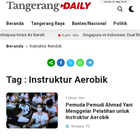
Jumat, 07 Agu 2026
Beranda
Tangerang Raya
Banten/Nasional
Politik
Pe
 Krisis Air Bersih
Singapura vs Indonesia: Duel Ilhan Fan
6 jam lalu
Beranda
Instruktur Aerobik
Tag : Instruktur Aerobik
5 tahun lalu
Pemuda Pemudi Ahmad Yani
Menggelar Pelatihan untuk
Instruktur Aerobik
Redaksi TD