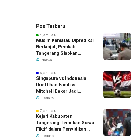
Pos Terbaru
4 jam lalu
Musim Kemarau Diprediksi
Berlanjut, Pemkab
Tangerang Siapkan
Langkah Antisipasi Krisis
Nazwa
Air Bersih
6 jam lalu
Singapura vs Indonesia:
Duel Ilhan Fandi vs
Mitchell Baker Jadi
Sorotan di Piala AFF 2026
Redaksi
7 jam lalu
Kejari Kabupaten
Tangerang Temukan Siswa
Fiktif dalam Penyidikan
Dana BOP PKBM
Redaksi