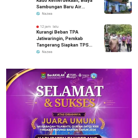
Kado Kemerdekaan, Biaya
Sambungan Baru Air
Bersih Dipangkas Jadi
Nazwa
Rp237 Ribu
12 jam lalu
Kurangi Beban TPA
Jatiwaringin, Pemkab
Tangerang Siapkan TPS3R
Baru di Tigaraksa
Nazwa