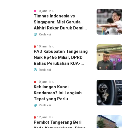
10 jam lalu
Timnas Indonesia vs
Singapura: Misi Garuda
Akhiri Rekor Buruk Demi
Tiket Semifinal Piala AFF
Redaksi
2026
10 jam lalu
PAD Kabupaten Tangerang
Naik Rp466 Miliar, DPRD
Bahas Perubahan KUA-
PPAS 2026
Redaksi
10 jam lalu
Kehilangan Kunci
Kendaraan? Ini Langkah
Tepat yang Perlu
Dilakukan
Redaksi
12 jam lalu
Pemkot Tangerang Beri