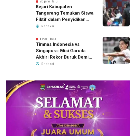
20 jam lalu
Kejari Kabupaten
Tangerang Temukan Siswa
Fiktif dalam Penyidikan
Dana BOP PKBM
Redaksi
1 hari lalu
Timnas Indonesia vs
Singapura: Misi Garuda
Akhiri Rekor Buruk Demi
Tiket Semifinal Piala AFF
Redaksi
2026