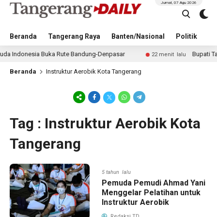
Jumat, 07 Agu 2026
Beranda
Tangerang Raya
Banten/Nasional
Politik
Pe
 Indonesia Buka Rute Bandung-Denpasar
Bupati Tanger
22 menit lalu
Beranda
Instruktur Aerobik Kota Tangerang
Tag : Instruktur Aerobik Kota
Tangerang
5 tahun lalu
Pemuda Pemudi Ahmad Yani
Menggelar Pelatihan untuk
Instruktur Aerobik
Redaksi TD