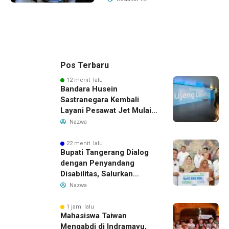
Pos Terbaru
12 menit lalu
Bandara Husein
Sastranegara Kembali
Layani Pesawat Jet Mulai
14 Agustus 2026, Garuda
Nazwa
Indonesia Buka Rute
Bandung-Denpasar
22 menit lalu
Bupati Tangerang Dialog
dengan Penyandang
Disabilitas, Salurkan
Bantuan dan Tampung
Nazwa
Aspirasi
1 jam lalu
Mahasiswa Taiwan
Mengabdi di Indramayu,