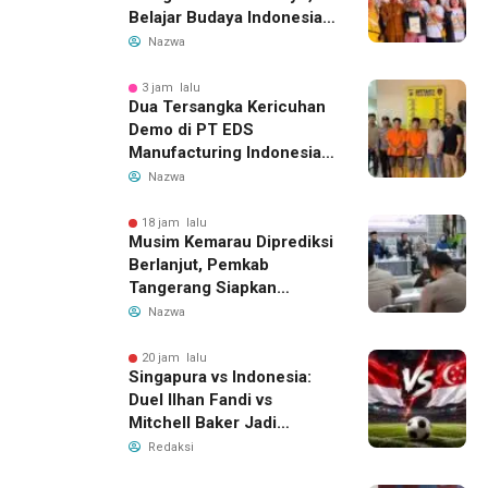
Belajar Budaya Indonesia
dan Edukasi Pekerja
Nazwa
Migran
3 jam lalu
Dua Tersangka Kericuhan
Demo di PT EDS
Manufacturing Indonesia
Ditahan, Polda Banten
Nazwa
Ungkap Motif Perebutan
Pengelolaan Limbah
18 jam lalu
Musim Kemarau Diprediksi
Berlanjut, Pemkab
Tangerang Siapkan
Langkah Antisipasi Krisis
Nazwa
Air Bersih
20 jam lalu
Singapura vs Indonesia:
Duel Ilhan Fandi vs
Mitchell Baker Jadi
Sorotan di Piala AFF 2026
Redaksi