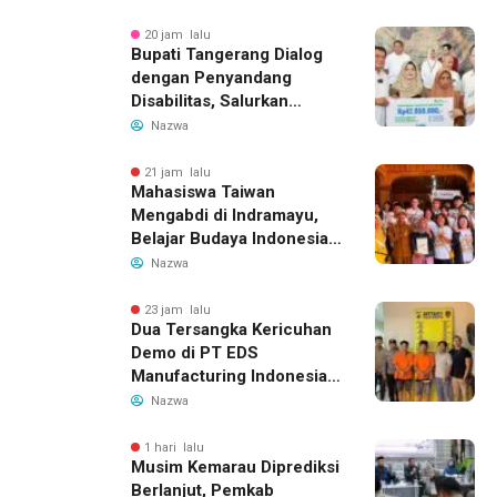
Indonesia Buka Rute
Bandung-Denpasar
20 jam lalu
Bupati Tangerang Dialog
dengan Penyandang
Disabilitas, Salurkan
Bantuan dan Tampung
Nazwa
Aspirasi
21 jam lalu
Mahasiswa Taiwan
Mengabdi di Indramayu,
Belajar Budaya Indonesia
dan Edukasi Pekerja
Nazwa
Migran
23 jam lalu
Dua Tersangka Kericuhan
Demo di PT EDS
Manufacturing Indonesia
Ditahan, Polda Banten
Nazwa
Ungkap Motif Perebutan
Pengelolaan Limbah
1 hari lalu
Musim Kemarau Diprediksi
Berlanjut, Pemkab