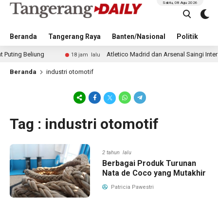
Sabtu, 08 Agu 2026
Beranda
Tangerang Raya
Banten/Nasional
Politik
Pe
g Beliung
Atletico Madrid dan Arsenal Saingi Inter Mil
18 jam lalu
Beranda
industri otomotif
Tag : industri otomotif
2 tahun lalu
Berbagai Produk Turunan
Nata de Coco yang Mutakhir
Patricia Pawestri