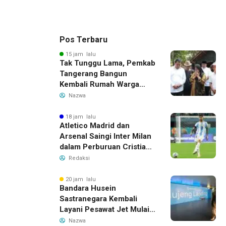
Pos Terbaru
15 jam lalu
Tak Tunggu Lama, Pemkab
Tangerang Bangun
Kembali Rumah Warga
yang Roboh Akibat Puting
Nazwa
Beliung
18 jam lalu
Atletico Madrid dan
Arsenal Saingi Inter Milan
dalam Perburuan Cristian
Romero, Transfer Bek
Redaksi
Tottenham Memanas
20 jam lalu
Bandara Husein
Sastranegara Kembali
Layani Pesawat Jet Mulai
14 Agustus 2026, Garuda
Nazwa