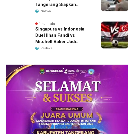
Tangerang Siapkan
Langkah Antisipasi Krisis
Nazwa
Air Bersih
1 hari lalu
Singapura vs Indonesia:
Duel Ilhan Fandi vs
Mitchell Baker Jadi
Sorotan di Piala AFF 2026
Redaksi