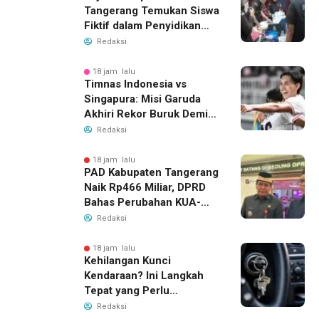
Tangerang Temukan Siswa
Fiktif dalam Penyidikan
Dana BOP PKBM
Redaksi
18 jam lalu
Timnas Indonesia vs
Singapura: Misi Garuda
Akhiri Rekor Buruk Demi
Tiket Semifinal Piala AFF
Redaksi
2026
18 jam lalu
PAD Kabupaten Tangerang
Naik Rp466 Miliar, DPRD
Bahas Perubahan KUA-
PPAS 2026
Redaksi
18 jam lalu
Kehilangan Kunci
Kendaraan? Ini Langkah
Tepat yang Perlu
Dilakukan
Redaksi