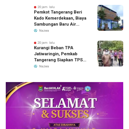
20 jam lalu
Pemkot Tangerang Beri
Kado Kemerdekaan, Biaya
Sambungan Baru Air
Bersih Dipangkas Jadi
Nazwa
Rp237 Ribu
20 jam lalu
Kurangi Beban TPA
Jatiwaringin, Pemkab
Tangerang Siapkan TPS3R
Baru di Tigaraksa
Nazwa