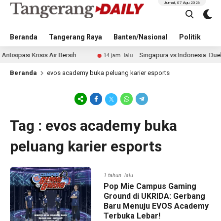
Jumat, 07 Agu 2026
Beranda
Tangerang Raya
Banten/Nasional
Politik
Pe
asi Krisis Air Bersih
Singapura vs Indonesia: Duel Ilhan
14 jam lalu
Beranda
evos academy buka peluang karier esports
Tag : evos academy buka
peluang karier esports
1 tahun lalu
Pop Mie Campus Gaming
Ground di UKRIDA: Gerbang
Baru Menuju EVOS Academy
Terbuka Lebar!