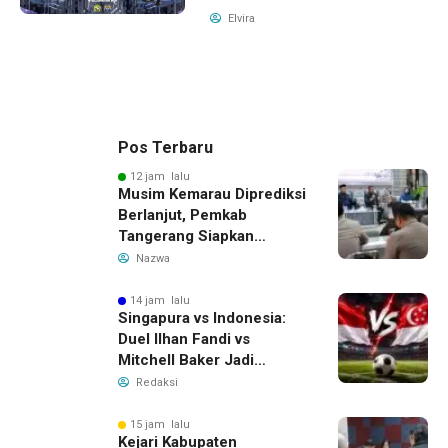
Elvira
Pos Terbaru
12 jam lalu
Musim Kemarau Diprediksi
Berlanjut, Pemkab
Tangerang Siapkan
Langkah Antisipasi Krisis
Nazwa
Air Bersih
14 jam lalu
Singapura vs Indonesia:
Duel Ilhan Fandi vs
Mitchell Baker Jadi
Sorotan di Piala AFF 2026
Redaksi
15 jam lalu
Kejari Kabupaten