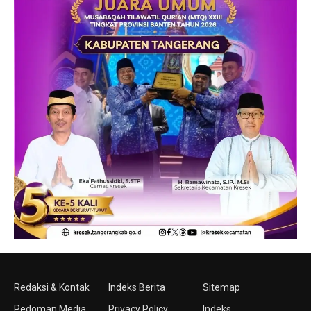
Redaksi & Kontak
Indeks Berita
Sitemap
Pedoman Media
Privacy Policy
Indeks