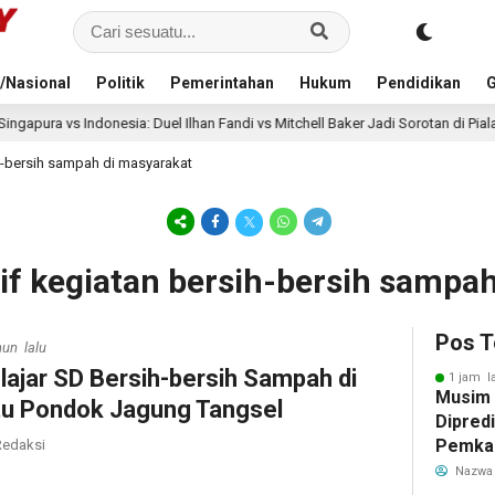
/Nasional
Politik
Pemerintahan
Hukum
Pendidikan
G
ia: Duel Ilhan Fandi vs Mitchell Baker Jadi Sorotan di Piala AFF 2026
h-bersih sampah di masyarakat
if kegiatan bersih-bersih sampa
Pos T
hun lalu
lajar SD Bersih-bersih Sampah di
1 jam l
Musim
tu Pondok Jagung Tangsel
Dipredi
Pemka
edaksi
Siapka
Nazwa
Antisip