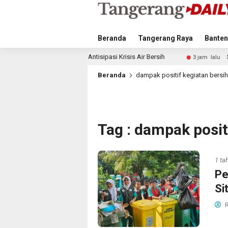
Beranda
Tangerang Raya
Banten
angkah Antisipasi Krisis Air Bersih
Singapura vs Indones
3 jam lalu
Beranda
dampak positif kegiatan bersi
Tag : dampak posit
1 ta
Pe
Si
R