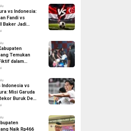
alu
ura vs Indonesia:
han Fandi vs
l Baker Jadi
 di Piala AFF
i
alu
 Kabupaten
rang Temukan
iktif dalam
ikan Dana BOP
i
alu
 Indonesia vs
ura: Misi Garuda
 Rekor Buruk Demi
emifinal Piala AFF
i
alu
bupaten
ang Naik Rp466