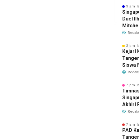
Bersih
3 jam l
Singap
Duel Il
Mitchel
Sorotan
Redaks
2026
3 jam l
Kejari
Tange
Siswa F
Penyid
Redaks
PKBM
7 jam l
Timnas
Singap
Akhiri
Tiket S
Redaks
2026
7 jam l
PAD Ka
Tanger