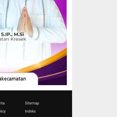
ita
Sitemap
licy
Indeks