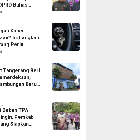
, DPRD Bahas
ahan KUA-PPAS
i
alu
ngan Kunci
aan? Ini Langkah
yang Perlu
kan
i
alu
 Tangerang Beri
emerdekaan,
Sambungan Baru
rsih Dipangkas
p237 Ribu
alu
i Beban TPA
ringin, Pemkab
ang Siapkan
Baru di Tigaraksa