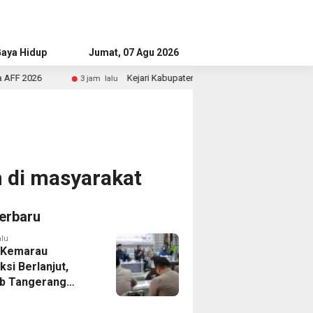
aya Hidup
Advertorial
Jumat, 07 Agu 2026
Kejari Kabupaten Tangerang Temukan Siswa Fiktif dalam Penyid
3 jam lalu
h di masyarakat
erbaru
alu
 Kemarau
ksi Berlanjut,
b Tangerang
n Langkah
asi Krisis Air