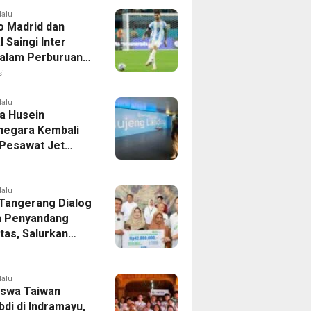
lalu
co Madrid dan
 Saingi Inter
dalam Perburuan
an Romero,
i
er Bek Tottenham
as
lalu
a Husein
negara Kembali
 Pesawat Jet
14 Agustus 2026,
 Indonesia Buka
andung-Denpasar
lalu
 Tangerang Dialog
 Penyandang
itas, Salurkan
n dan Tampung
si
lalu
swa Taiwan
di di Indramayu,