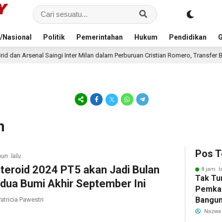
/Nasional
Politik
Pemerintahan
Hukum
Pendidikan
G
 Inter Milan dalam Perburuan Cristian Romero, Transfer Bek Tottenham Meman
n
Pos T
hun lalu
teroid 2024 PT5 akan Jadi Bulan
8 jam l
Tak Tu
dua Bumi Akhir September Ini
Pemka
Bangun
atricia Pawestri
Warga 
Nazwa
Akibat 