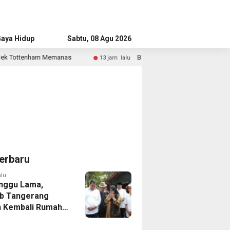
aya Hidup
Advertorial
Sabtu, 08 Agu 2026
as
Bandara Husein Sastranegara Kembali Layani Pesawat
13 jam lalu
erbaru
alu
nggu Lama,
b Tangerang
 Kembali Rumah
yang Roboh
Puting Beliung