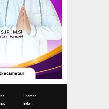
ita
Sitemap
licy
Indeks