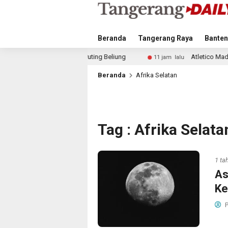
Beranda
Tangerang Raya
Banten
bat Puting Beliung
Atletico Madrid dan Arsenal Saingi
11 jam lalu
Beranda
Afrika Selatan
Tag : Afrika Selata
1 ta
As
Ke
P