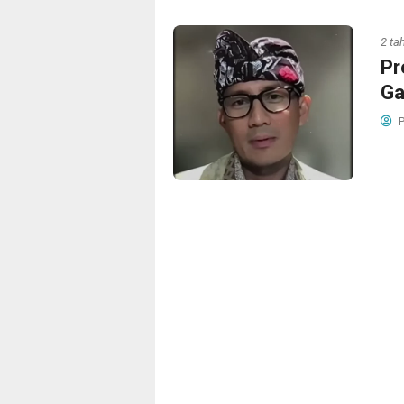
2 ta
Pr
Ga
P