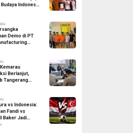
r Budaya Indonesia
ukasi Pekerja
lalu
rsangka
han Demo di PT
nufacturing
ia Ditahan, Polda
 Ungkap Motif
tan Pengelolaan
alu
 Kemarau
ksi Berlanjut,
b Tangerang
n Langkah
asi Krisis Air
alu
ura vs Indonesia:
han Fandi vs
l Baker Jadi
 di Piala AFF
i