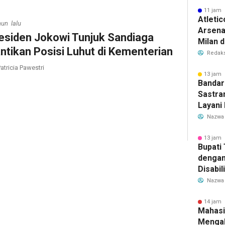
11 jam 
Atleti
hun lalu
Arsenal
esiden Jokowi Tunjuk Sandiaga
Milan 
ntikan Posisi Luhut di Kementerian
Cristi
Redaks
Transf
atricia Pawestri
Meman
13 jam 
Bandar
Sastra
Layani
Mulai 
Nazwa
Garuda
Rute B
13 jam 
Bupati
dengan
Disabil
Bantua
Nazwa
Aspira
14 jam 
Mahasi
Mengab