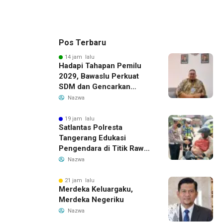
Pos Terbaru
14 jam lalu
Hadapi Tahapan Pemilu
2029, Bawaslu Perkuat
SDM dan Gencarkan
Pendidikan Demokrasi
Nazwa
bagi Generasi Muda
19 jam lalu
Satlantas Polresta
Tangerang Edukasi
Pengendara di Titik Rawan
Kecelakaan Lewat
Nazwa
Program Si Caka
21 jam lalu
Merdeka Keluargaku,
Merdeka Negeriku
Nazwa