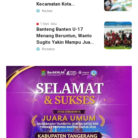
Kecamatan Kota
Tangerang, Catat
Nazwa
Jadwalnya
1 hari lalu
Banteng Banten U-17
Menang Beruntun, Wanto
Sugito Yakin Mampu Juara
Soekarno Cup 2026
Redaksi