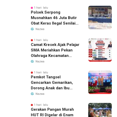
1 hari lalu
Polsek Serpong
Musnahkan 46 Juta Butir
Obat Keras Ilegal Senilai
Rp230 Miliar
Nazwa
1 hari lalu
Camat Kresek Ajak Pelajar
SMA Meriahkan Pekan
Olahraga Kecamatan
Kresek 2026
Nazwa
1 hari lalu
Pemkot Tangsel
Gencarkan Gemarikan,
Dorong Anak dan Ibu
Hamil Penuhi Protein
Nazwa
Hewani
1 hari lalu
Gerakan Pangan Murah
HUT RI Digelar di Enam