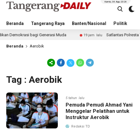
Kamis, 06 Agu 2026
Beranda
Tangerang Raya
Banten/Nasional
Politik
Pe
 Demokrasi bagi Generasi Muda
Satlantas Polresta Tang
19 jam lalu
Beranda
Aerobik
Tag : Aerobik
5 tahun lalu
Pemuda Pemudi Ahmad Yani
Menggelar Pelatihan untuk
Instruktur Aerobik
Redaksi TD