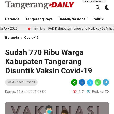
Kamis, 06 Agu 2026
Beranda
Tangerang Raya
Banten/Nasional
Politik
Pe
6
PAD Kabupaten Tangerang Naik Rp466 Miliar, DPRD Ba
1 jam lalu
Beranda
Covid-19
Sudah 770 Ribu Warga
Kabupaten Tangerang
Disuntik Vaksin Covid-19
waktu baca 1 menit
Kamis, 16 Sep 2021 08:00
417
Redaksi TD