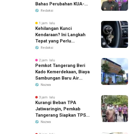
Bahas Perubahan KUA-
PPAS 2026
Redaksi
1 jam lalu
Kehilangan Kunci
Kendaraan? Ini Langkah
Tepat yang Perlu
Dilakukan
Redaksi
2 jam lalu
Pemkot Tangerang Beri
Kado Kemerdekaan, Biaya
Sambungan Baru Air
Bersih Dipangkas Jadi
Nazwa
Rp237 Ribu
3 jam lalu
Kurangi Beban TPA
Jatiwaringin, Pemkab
Tangerang Siapkan TPS3R
Baru di Tigaraksa
Nazwa