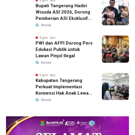
3 jam lalu
Bupati Tangerang Hadiri
Wisuda ASI 2026, Dorong
Pemberian ASI Eksklusif
untuk Wujudkan Generasi
Nazwa
Sehat
3 jam lalu
PWI dan AFPI Dorong Pers
Edukasi Publik untuk
Lawan Pinjol Ilegal
Nazwa
5 jam lalu
Kabupaten Tangerang
Perkuat Implementasi
Konvensi Hak Anak Lewat
Pelatihan Berbasis Budaya
Nazwa
Lokal