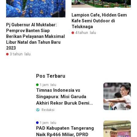
Lampion Cafe, Hidden Gem
Kafe Semi Outdoor di
Pj Gubernur Al Muktabar:
Teluknaga
Pemprov Banten Siap
4 tahun lalu
Berikan Pelayanan Maksimal
Libur Natal dan Tahun Baru
2023
3 tahun lalu
Pos Terbaru
1 jam lalu
Timnas Indonesia vs
Singapura: Misi Garuda
Akhiri Rekor Buruk Demi
Tiket Semifinal Piala AFF
Redaksi
2026
1 jam lalu
PAD Kabupaten Tangerang
Naik Rp466 Miliar, DPRD