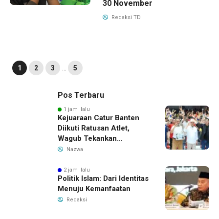
30 November
Redaksi TD
1
2
3
…
5
Pos Terbaru
1 jam lalu
Kejuaraan Catur Banten
Diikuti Ratusan Atlet,
Wagub Tekankan
Pembinaan Dini
Nazwa
2 jam lalu
Politik Islam: Dari Identitas
Menuju Kemanfaatan
Redaksi