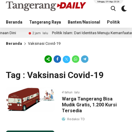
Minggu, 09 Agu 2026
Beranda
Tangerang Raya
Banten/Nasional
Politik
Pe
ni
Politik Islam: Dari Identitas Menuju Kemanfaatan
2 jam lalu
Beranda
Vaksinasi Covid-19
Tag : Vaksinasi Covid-19
4 tahun lalu
Warga Tangerang Bisa
Mudik Gratis, 1.200 Kursi
Tersedia
Redaksi TD