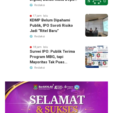
NU di Era Disrupsi
Redaksi
17 jam lalu
KDMP Belum Dipahami
Publik, IPO Soroti Risiko
Jadi “Ritel Baru”
Redaksi
18 jam lalu
Survei IPO: Publik Terima
Program MBG, tapi
Mayoritas Tak Puas
dengan Pengelolaannya
Redaksi