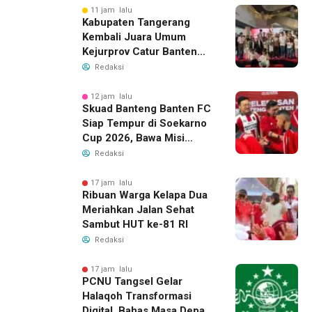
11 jam lalu
Kabupaten Tangerang
Kembali Juara Umum
Kejurprov Catur Banten
2026, Raih 24 Medali
Redaksi
12 jam lalu
Skuad Banteng Banten FC
Siap Tempur di Soekarno
Cup 2026, Bawa Misi
Harumkan Nama Banten
Redaksi
17 jam lalu
Ribuan Warga Kelapa Dua
Meriahkan Jalan Sehat
Sambut HUT ke-81 RI
Redaksi
17 jam lalu
PCNU Tangsel Gelar
Halaqoh Transformasi
Digital, Bahas Masa Depan