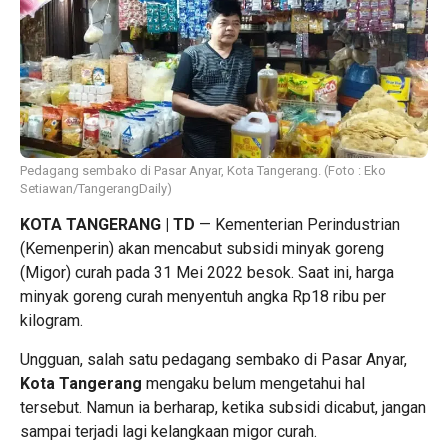
Pedagang sembako di Pasar Anyar, Kota Tangerang. (Foto : Eko
Setiawan/TangerangDaily)
KOTA TANGERANG | TD
— Kementerian Perindustrian
(Kemenperin) akan mencabut subsidi minyak goreng
(Migor) curah pada 31 Mei 2022 besok. Saat ini, harga
minyak goreng curah menyentuh angka Rp18 ribu per
kilogram.
Ungguan, salah satu pedagang sembako di Pasar Anyar,
Kota Tangerang
mengaku belum mengetahui hal
tersebut. Namun ia berharap, ketika subsidi dicabut, jangan
sampai terjadi lagi kelangkaan migor curah.