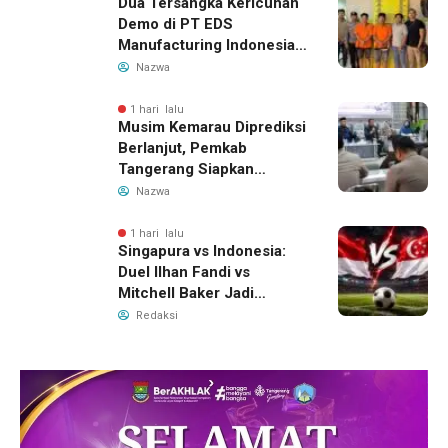
Dua Tersangka Kericuhan
Demo di PT EDS
Manufacturing Indonesia
Ditahan, Polda Banten
Nazwa
Ungkap Motif Perebutan
Pengelolaan Limbah
1 hari lalu
Musim Kemarau Diprediksi
Berlanjut, Pemkab
Tangerang Siapkan
Langkah Antisipasi Krisis
Nazwa
Air Bersih
1 hari lalu
Singapura vs Indonesia:
Duel Ilhan Fandi vs
Mitchell Baker Jadi
Sorotan di Piala AFF 2026
Redaksi