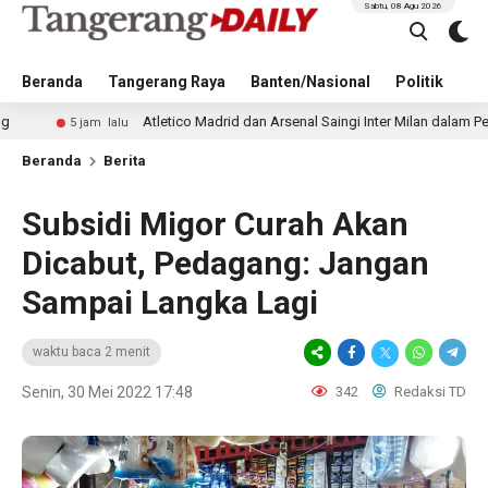
Sabtu, 08 Agu 2026
Beranda
Tangerang Raya
Banten/Nasional
Politik
Pe
Atletico Madrid dan Arsenal Saingi Inter Milan dalam Perburuan Cri
jam lalu
Beranda
Berita
Subsidi Migor Curah Akan
Dicabut, Pedagang: Jangan
Sampai Langka Lagi
waktu baca 2 menit
Senin, 30 Mei 2022 17:48
342
Redaksi TD