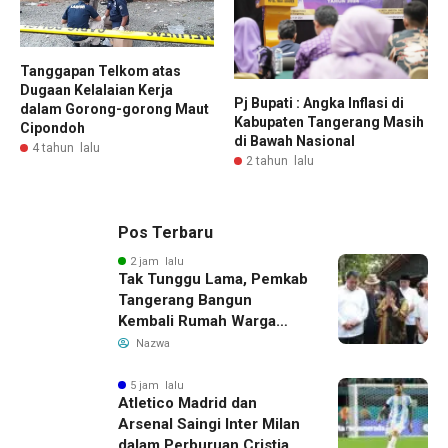
Tanggapan Telkom atas
Dugaan Kelalaian Kerja
Pj Bupati : Angka Inflasi di
dalam Gorong-gorong Maut
Kabupaten Tangerang Masih
Cipondoh
di Bawah Nasional
4 tahun lalu
2 tahun lalu
Pos Terbaru
2 jam lalu
Tak Tunggu Lama, Pemkab
Tangerang Bangun
Kembali Rumah Warga
yang Roboh Akibat Puting
Nazwa
Beliung
5 jam lalu
Atletico Madrid dan
Arsenal Saingi Inter Milan
dalam Perburuan Cristian