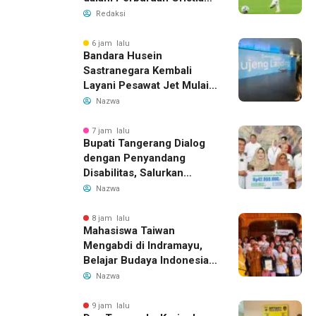
Romero, Transfer Bek
Redaksi
Tottenham Memanas
6 jam lalu
Bandara Husein
Sastranegara Kembali
Layani Pesawat Jet Mulai
14 Agustus 2026, Garuda
Nazwa
Indonesia Buka Rute
Bandung-Denpasar
7 jam lalu
Bupati Tangerang Dialog
dengan Penyandang
Disabilitas, Salurkan
Bantuan dan Tampung
Nazwa
Aspirasi
8 jam lalu
Mahasiswa Taiwan
Mengabdi di Indramayu,
Belajar Budaya Indonesia
dan Edukasi Pekerja
Nazwa
Migran
9 jam lalu