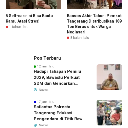
5 Self-care ini Bisa Bantu
Bansos Akhir Tahun: Pemkot
Kamu Atasi Stres!
Tangerang Distribusikan 189
Ton Beras untuk Warga
1 tahun lalu
Neglasari
8 bulan lalu
Pos Terbaru
12 jam lalu
Hadapi Tahapan Pemilu
2029, Bawaslu Perkuat
SDM dan Gencarkan
Pendidikan Demokrasi
Nazwa
bagi Generasi Muda
17 jam lalu
Satlantas Polresta
Tangerang Edukasi
Pengendara di Titik Rawan
Kecelakaan Lewat
Nazwa