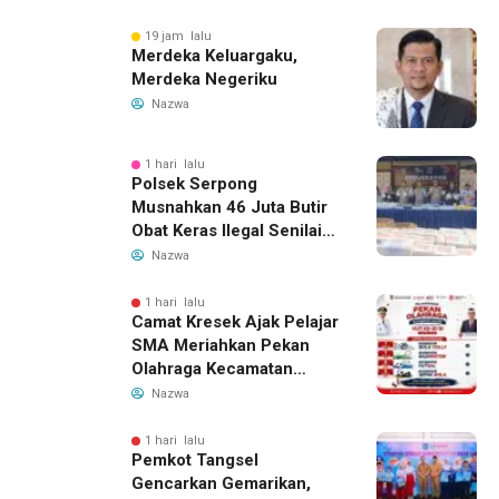
Program Si Caka
19 jam lalu
Merdeka Keluargaku,
Merdeka Negeriku
Nazwa
1 hari lalu
Polsek Serpong
Musnahkan 46 Juta Butir
Obat Keras Ilegal Senilai
Rp230 Miliar
Nazwa
1 hari lalu
Camat Kresek Ajak Pelajar
SMA Meriahkan Pekan
Olahraga Kecamatan
Kresek 2026
Nazwa
1 hari lalu
Pemkot Tangsel
Gencarkan Gemarikan,