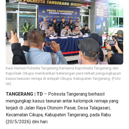
Kasi Humas Polresta Tangerang bersama Kapolresta Tangerang dan
Kapolsek Cikupa memberikan keterangan pers terkait pengungkapan
kasus tawuran remaja di wilayah Cikupa, Kabupaten Tangerang. (Foto:
Ist)
TANGERANG | TD
–
Polresta Tangerang berhasil
mengungkap kasus tawuran antar kelompok remaja yang
terjadi di Jalan Raya Otonom Pasar, Desa Talagasari,
Kecamatan Cikupa, Kabupaten Tangerang, pada Rabu
(20/5/2026) dini hari.