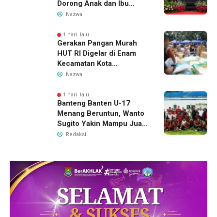
Dorong Anak dan Ibu
Hamil Penuhi Protein
Nazwa
Hewani
1 hari lalu
Gerakan Pangan Murah
HUT RI Digelar di Enam
Kecamatan Kota
Tangerang, Catat
Nazwa
Jadwalnya
1 hari lalu
Banteng Banten U-17
Menang Beruntun, Wanto
Sugito Yakin Mampu Juara
Soekarno Cup 2026
Redaksi