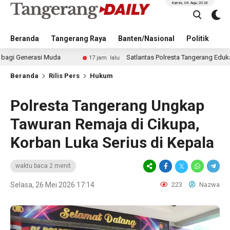
Kamis, 06 Agu 2026
Beranda
Tangerang Raya
Banten/Nasional
Politik
Pe
rasi Muda
Satlantas Polresta Tangerang Edukasi Pengen
17 jam lalu
Beranda
Rilis Pers
Hukum
Polresta Tangerang Ungkap
Tawuran Remaja di Cikupa,
Korban Luka Serius di Kepala
waktu baca 2 menit
Selasa, 26 Mei 2026 17:14
223
Nazwa